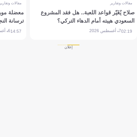
مقالات وتقارير
مقالات وتقارير
صلاح يُغَيّر قواعد اللعبة.. هل فقد المشروع
معضلة مورين
السعودي هيبته أمام الدهاء التركي؟
ترسانة النج
7 أغسطس 2026
6 أغسطس 2026
14:57
02:19
إعلان