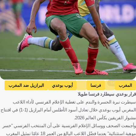
Getty Images
المغرب
فرنسا
أيوب بوعدي
البرازيل ضد المغرب
قرار بوعدي سيطارد فرنسا طويلا
البرازيل
كأس العالم
المغرب
فرنسا
البرازيل
سيطرت نبرة الحسرة والندم على تغطية الإعلام الفرنسي لأداء اللاعب
الولايات المتحدة
كرة قدم
المغربي أيوب بوعدي خلال تعادل أسود الأطلس أمام البرازيل (1-1) في افتتاح
مشوار الفريقين بكأس العالم 2026.
وأجمعت الصحف ووسائل الإعلام الفرنسية على أن المنتخب الفرنسي "خسر
موهبة استثنائية" بعدما فضّل اللاعب البالغ من العمر 18 عامًا تمثيل المغرب