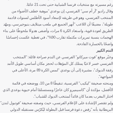
رغم مسيرته مع منتخبات فرنسا الشبابية حتى تحت 21 عامًا.
وقال راديو "آر أم سي" الفرنسي، إن بوعدي "موهبة خطف الأضواء من
المنتخب الفرنسي، وهو في طريقه لإسعاد أسود الأطلس لسنوات قادمة
طويلة"، مضيفًا أن اللاعب "أبهر الجميع في ملعب ميتلايف بنيوجيرسي، ومهّد
الطريق لعودة قوية، واستعاد الكرة 6 مرات، وأضفى هدوءًا ملحوظًا على بناء
الهجمات بنسبة تمريرات مكتملة تقارب 90%"، في تغطية عكست إحساسًا
واضحًا بالخسارة الفادحة.
الندم الكبير
وعبّر موقع "فوت ميركاتو" الفرنسي عن الندم صراحة قائلة: "المنتخب
الفرنسي خسر لاعبًا يمتلك كل المؤهلات لحجز مكان أساسي طويل الأمد
رفقة الديوك"، مشيرة إلى أن بوعدي "لمس الكرة 89 مرة، الأعلى في
المواجهة".
ومنحته صحيفة "ليكيب" الفرنسية، تنقيطًا 8 من 10، ووضعته في قائمة
الأفضل، مؤكدة أن "كاسيميرو كان عاجزًا ومستسلمًا أمام حيوية بوعدي الذي
اختار المغرب بعدما كان قائداً لمنتخب الديوك للشباب".
ولم تقتصر الإشادة على الإعلام الفرنسي، حيث وصفته صحيفة "فوتبول لندن"
البريطانية بأنه "رفض دعوة فرنسا قبل البطولة ليُكرّس مستقبله الدولي