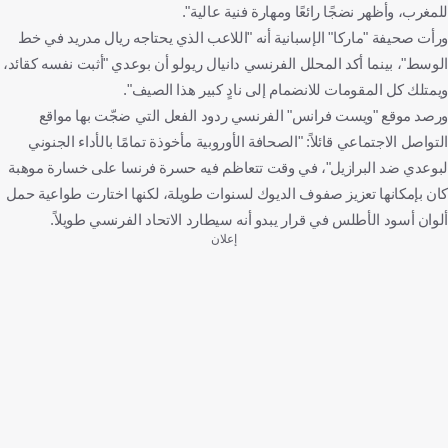
للمغرب، وأظهر نضجًا رائعًا ومهارة فنية عالية".
ورأت صحيفة "ماركا" الإسبانية أنه "اللاعب الذي يحتاجه ريال مدريد في خط
الوسط"، بينما أكد المحلل الفرنسي دانيال ريولو أن بوعدي "أثبت نفسه كقائد،
ويمتلك كل المقومات للانضمام إلى نادٍ كبير هذا الصيف".
ورصد موقع "ويست فرانس" الفرنسي ردود الفعل التي ضجّت بها مواقع
التواصل الاجتماعي قائلاً: "الصحافة الأوروبية مأخوذة تمامًا بالأداء الجنوني
لبوعدي ضد البرازيل"، في وقت تتعاظم فيه حسرة فرنسا على خسارة موهبة
كان بإمكانها تعزيز صفوف الديوك لسنوات طويلة، لكنها اختارت طواعية حمل
ألوان أسود الأطلس في قرار يبدو أنه سيطارد الاتحاد الفرنسي طويلاً.
إعلان