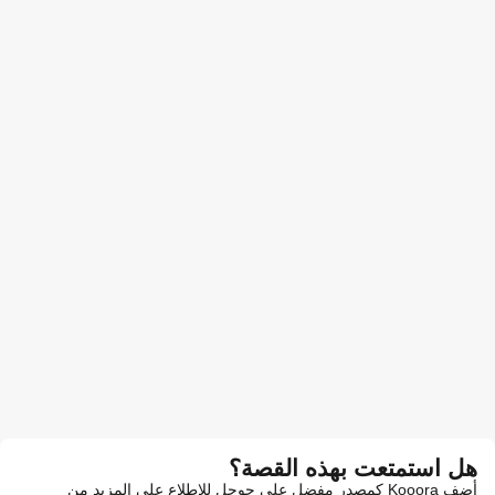
هل استمتعت بهذه القصة؟
أضف Kooora كمصدر مفضل على جوجل للاطلاع على المزيد من