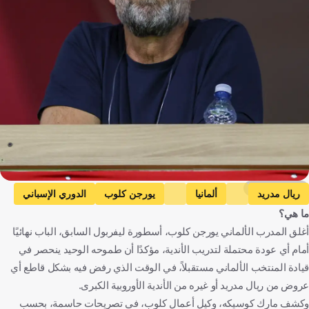
Getty Images
ريال مدريد
ألمانيا
يورجن كلوب
الدوري الإسباني
ما هي؟
إسبانيا
ألمانيا
كرة قدم
أغلق المدرب الألماني يورجن كلوب، أسطورة ليفربول السابق، الباب نهائيًا
أمام أي عودة محتملة لتدريب الأندية، مؤكدًا أن طموحه الوحيد ينحصر في
قيادة المنتخب الألماني مستقبلاً، في الوقت الذي رفض فيه بشكل قاطع أي
عروض من ريال مدريد أو غيره من الأندية الأوروبية الكبرى.
وكشف مارك كوسيكه، وكيل أعمال كلوب، في تصريحات حاسمة، بحسب