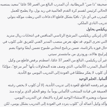
صحيفة "ذا صن" البريطانية، أن المدرب البالغ من العمر 58 عامًا "سعيد بمنصبه
الحالي كرئيس لقسم كرة القدم العالمية في ريد بول، ولا يطمح للعمل
كمدرب في أي نادٍ"، نافيًا بشكل قاطع الادعاءات التي ربطت موكله بتولي
تدريب النادي الملكي.
ريكيلمي يحاول
كان إنريكي ريكيلمي، المرشح الرئاسي المنافس في انتخابات ريال مدريد
التي تجرى اليوم، قد تعهّد بعرض منصب المدير الفني للفريق على كلوب في
حال فوزه بالرئاسة، ضمن برنامج انتخابي طموح تضمن أيضًا وعودًا بضم
إيرلينج هالاند، ورودري من مانشستر سيتي.
غير أن ريكيلمي، البالغ من العمر 37 عامًا، اصطدم برفض قاطع من وكيل
أعمال المدرب الألماني، الذي وصف هذه المحاولات بأنها "أمر مزعج"، مؤكدًا
أن كلوب لا يفكر مطلقًا في العودة إلى التدريب اليومي مع الأندية.
ألمانيا.. الحلم الوحيد
ورغم رفضه القاطع للعودة إلى تدريب الأندية، إلا أن كلوب لا يخفي رغبته
العميقة في قيادة المنتخب الألماني يوماً ما، وهو الحلم الذي يراوده منذ
سنوات ويعتبره الاستثناء الوحيد لقراره بالابتعاد عن التدريب اليومي.
وأكد وكيل أعماله أن "كلوب يتردد في العودة إلى التدريب بشكل يومي، لكن