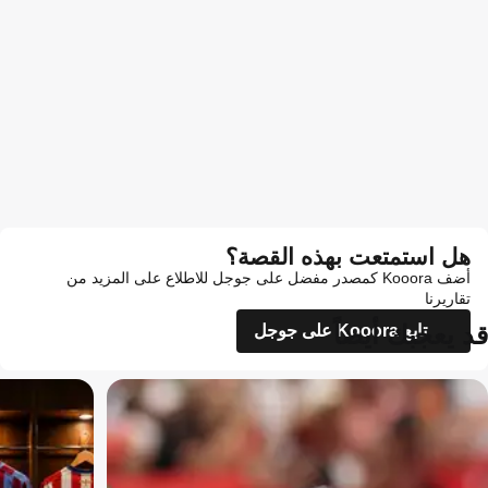
هل استمتعت بهذه القصة؟
أضف Kooora كمصدر مفضل على جوجل للاطلاع على المزيد من
تقاريرنا
قد يعجبك أيضاً
تابع Kooora على جوجل