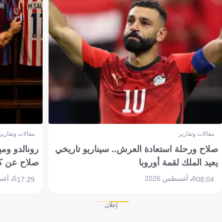
مقالات وتقارير
مقالات وتقارير
صلاح ورحلة استعادة العرش.. سيناريو تاريخي
رونالدو وم
يعيد الملك لقمة أوروبا
صلاح عن ك
6 أغسطس 2026
5 أغسطس 2026
17:29
08:04
إعلان