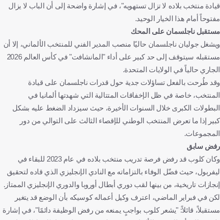
قيادة منتخب بلاده لا تزال تستهويه"، في إشارة واضحة إلى أن الباب لا يزال
مفتوحاً أمام هذا الخيار الوحيد.
مستقبل ناجلسمان على المحك
ويشغل جوليان ناجلسمان حاليًا منصب المدير الفني للمنتخب الألماني، إلا أن
مستقبله سيتوقف إلى حد كبير على أداء "المانشافت" في كأس العالم 2026
الجاري حالياً في الولايات المتحدة.
وقد طُرحت بالفعل تساؤلات جدية حول قدرات ناجلسمان على قيادة
المنتخب، خاصة في ظل الإخفاقات المتتالية التي شهدتها ألمانيا في
البطولات الكبرى خلال السنوات الأخيرة، حيث سيزداد الضغط عليه بشكل
كبير إذا ما تعرض المنتخب الوطني للإقصاء الثالث على التوالي من دور
المجموعات.
رفض سابق
وكان كلوب قد رفض فرصة تدريب منتخب بلاده في عام 2023 للبقاء في
ليفربول، حيث فضّل الوفاء بالتزاماته مع النادي الإنجليزي الذي قاده لتحقيق
إنجازات تاريخية، من بينها لقب دوري أبطال أوروبا والدوري الإنجليزي الممتاز.
لكن في فبراير الماضي، اعترف وكيل أعماله كوسيكه بأن الوضع قد يتغير
مستقبلاً، قائلاً: "يشعر كلوب بواجبٍ يمنعه من رفض الوظيفة دائمًا"، في إشارة