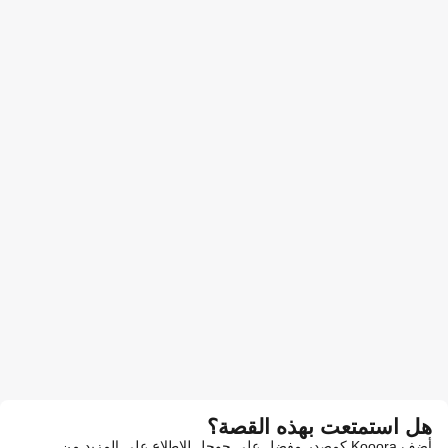
هل استمتعت بهذه القصة؟
أضف Kooora كمصدر مفضل على جوجل للاطلاع على المزيد من