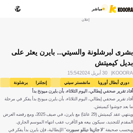
مباشر
إعلان
بشرى لبرشلونة والسيتي.. بايرن يعثر على
بديل كيميتش
KOOORA
30 أبريل 2024
15:54
دوري أبطال أوروبا
مانشستر سيتي
إنجلترا
برشلونة
أفاد تقرير صحفي إيطالي، اليوم الثلاثاء، بأن بايرن ميونخ بدأ
إسبانيا
بايرن ميونخ
ألمانيا
أدريان رابيو
فرنسا
أفاد تقرير صحفي إيطالي، اليوم الثلاثاء، بأن بايرن ميونخ بدأ يفكر في مرحلة
يوزوا كيميش
الإنتقالات
كرة قدم
ما بعد جوشوا كيميتش.
وينتهي عقد كيميتش (29 عامًا) مع بايرن، في صيف 2025، ومع رفضه العرض
المقدم للتجديد، سيكون بيعه هو الأقرب عقب انتهاء الموسم الجاري.
وبحسب صحيفة "
لا جازيتا ديللو سبورت
" الإيطالية، فإن بايرن بدأ يفكر في