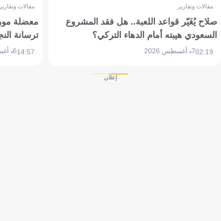
مقالات وتقارير
مقالات وتقارير
صلاح يُغَيّر قواعد اللعبة.. هل فقد المشروع
معضلة مورين
السعودي هيبته أمام الدهاء التركي؟
ترسانة النج
7 أغسطس 2026
6 أغسطس 2026
14:57
02:19
إعلان