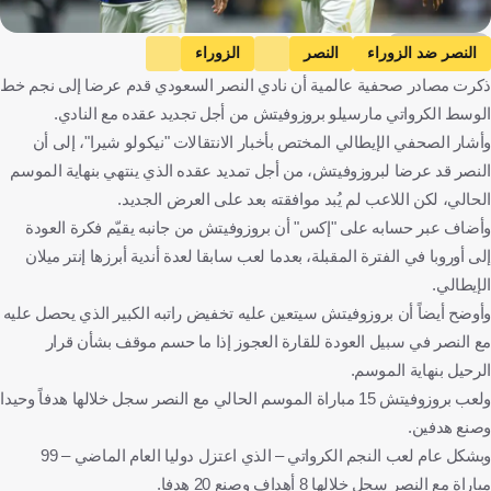
Getty Images
النصر ضد الزوراء
النصر
الزوراء
ذكرت مصادر صحفية عالمية أن نادي النصر السعودي قدم عرضا إلى نجم خط
دوري أبطال آسيا 2
مارسيلو بروزوفيتش
المملكة العربية السعودية
الوسط الكرواتي مارسيلو بروزوفيتش من أجل تجديد عقده مع النادي.
العراق
كرواتيا
كرة قدم
وأشار الصحفي الإيطالي المختص بأخبار الانتقالات "نيكولو شيرا"، إلى أن
النصر قد عرضا لبروزوفيتش، من أجل تمديد عقده الذي ينتهي بنهاية الموسم
الحالي، لكن اللاعب لم يُبد موافقته بعد على العرض الجديد.
وأضاف عبر حسابه على "إكس" أن بروزوفيتش من جانبه يقيّم فكرة العودة
إلى أوروبا في الفترة المقبلة، بعدما لعب سابقا لعدة أندية أبرزها إنتر ميلان
الإيطالي.
وأوضح أيضاً أن بروزوفيتش سيتعين عليه تخفيض راتبه الكبير الذي يحصل عليه
مع النصر في سبيل العودة للقارة العجوز إذا ما حسم موقف بشأن قرار
الرحيل بنهاية الموسم.
ولعب بروزوفيتش 15 مباراة الموسم الحالي مع النصر سجل خلالها هدفاً وحيدا
وصنع هدفين.
وبشكل عام لعب النجم الكرواتي – الذي اعتزل دوليا العام الماضي – 99
مباراة مع النصر سجل خلالها 8 أهداف وصنع 20 هدفا.