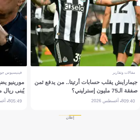
مقالات وتقارير
فينيسيوس جون
جيمارايش يقلب حسابات أرتيتا.. من يدفع ثمن
مورينيو يض
صفقة الـ75 مليون إسترليني؟
يُبنى ريال 
8 أغسطس 2026
8 أغسطس 2026
05:49
09:40
إعلان