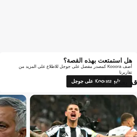
هل استمتعت بهذه القصة؟
أضف Kooora كمصدر مفضل على جوجل للاطلاع على المزيد من
تقاريرنا
قد يعجبك أيضاً
تابع Kooora على جوجل