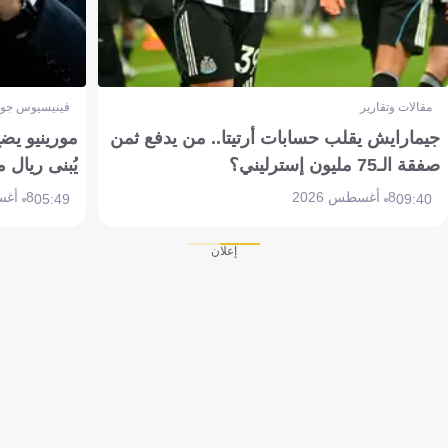
مقالات وتقارير
فينيسيوس جون
جيمارايش يقلب حسابات أرتيتا.. من يدفع ثمن
مورينيو يض
صفقة الـ75 مليون إسترليني؟
يُبنى ريال 
8 أغسطس 2026
8 أغسطس 2026
05:49
09:40
إعلان