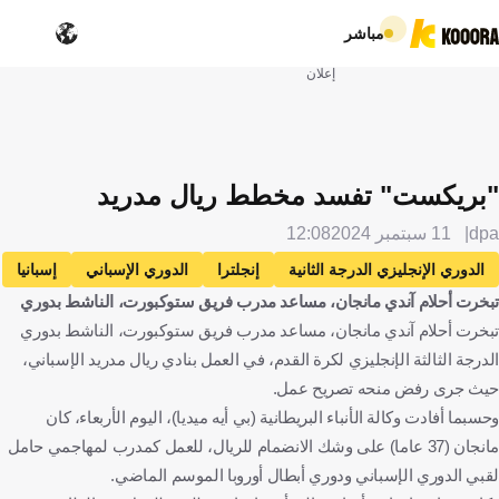
مباشر
إعلان
"بريكست" تفسد مخطط ريال مدريد
dpa
11 سبتمبر 2024
12:08
الدوري الإنجليزي الدرجة الثانية
إنجلترا
الدوري الإسباني
إسبانيا
تبخرت أحلام آندي مانجان، مساعد مدرب فريق ستوكبورت، الناشط بدوري
ريال مدريد
ريال سوسييداد
كراولي تاون
تبخرت أحلام آندي مانجان، مساعد مدرب فريق ستوكبورت، الناشط بدوري
كارلو أنشيلوتي
إيطاليا
كرة قدم
الدرجة الثالثة الإنجليزي لكرة القدم، في العمل بنادي ريال مدريد الإسباني،
حيث جرى رفض منحه تصريح عمل.
وحسبما أفادت وكالة الأنباء البريطانية (بي أيه ميديا)، اليوم الأربعاء، كان
مانجان (37 عاما) على وشك الانضمام للريال، للعمل كمدرب لمهاجمي حامل
لقبي الدوري الإسباني ودوري أبطال أوروبا الموسم الماضي.