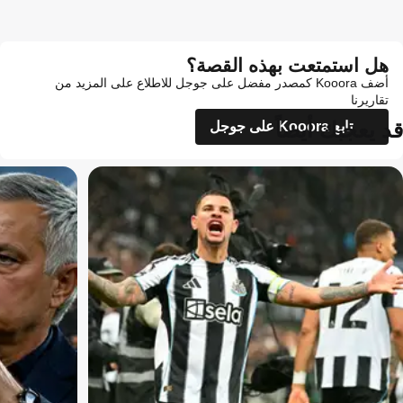
هل استمتعت بهذه القصة؟
أضف Kooora كمصدر مفضل على جوجل للاطلاع على المزيد من
تقاريرنا
قد يعجبك أيضاً
تابع Kooora على جوجل