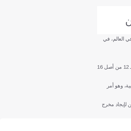
ن
في العالم، في
ويعود الكثير من هذا التحسن في المستوى إلى كاريك، الذي انضم كمدرب مؤقت في يناير بعد إقالة روبن أموريم، ونجح في الفوز بـ 12 من أصل 16
ية، وهو أمر
ن لإيجاد مخرج