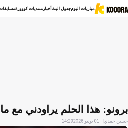
مباريات اليوم
جدول البث
أخبار
منتديات كووورة
مسابقات
برونو: هذا الحلم يراودني مع ما
حسين حمدي
01 يونيو 2026
14:29