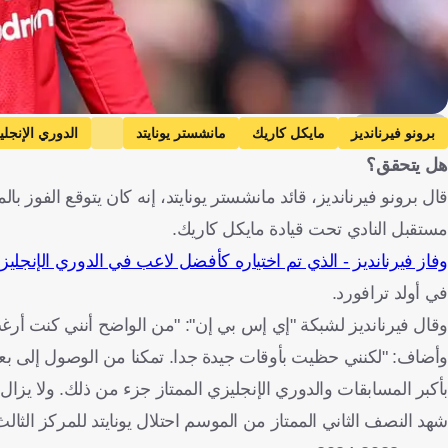
Getty Images
برونو فيرنانديز
مايكل كاريك
مانشستر يونايتد
الدوري الإنجلي
هل يتحقق؟
قال برونو فيرنانديز، قائد مانشستر يونايتد، إنه كان يتوقع الفوز 
مستقبل النادي تحت قيادة مايكل كاريك.
وفاز فيرنانديز - الذي تم اختياره كأفضل لاعب في الدوري الإنجليز
في أولد ترافورد.
وقال فيرنانديز لشبكة "إي إس بي إن": "من الواضح أنني كنت أرغب 
وأضاف: "لكنني حظيت بأوقات جيدة جدا. تمكنا من الوصول إلى بعض ا
بأكبر المسابقات والدوري الإنجليزي الممتاز جزء من ذلك. ولا يزال
شهد النصف الثاني الممتاز من الموسم احتلال يونايتد للمركز الثا