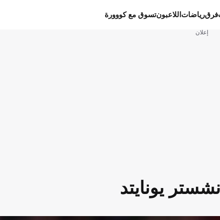
فرق
رياضات
اللاعبون
تسوق مع كووورة
إعلان
نشستر يونايتد