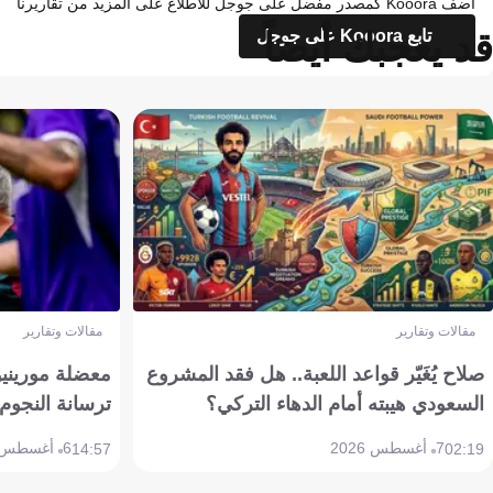
أضف Kooora كمصدر مفضل على جوجل للاطلاع على المزيد من تقاريرنا
قد يعجبك أيضاً
تابع Kooora على جوجل
مقالات وتقارير
مقالات وتقارير
صلاح يُغَيّر قواعد اللعبة.. هل فقد المشروع
معضلة مورينيو 
السعودي هيبته أمام الدهاء التركي؟
ترسانة النجوم 
7 أغسطس 2026
6 أغسطس 2026
14:57
02:19