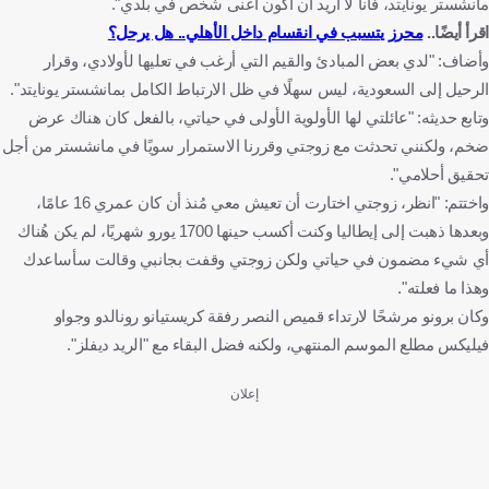
مانشستر يونايتد، فأنا لا أريد أن أكون أغنى شخص في بلدي".
اقرأ أيضًا..
محرز يتسبب في انقسام داخل الأهلي.. هل يرحل؟
وأضاف: "لدي بعض المبادئ والقيم التي أرغب في تعليها لأولادي، وقرار
الرحيل إلى السعودية، ليس سهلًا في ظل الارتباط الكامل بمانشستر يونايتد".
وتابع حديثه: "عائلتي لها الأولوية الأولى في حياتي، بالفعل كان هناك عرض
ضخم، ولكنني تحدثت مع زوجتي وقررنا الاستمرار سويًا في مانشستر من أجل
تحقيق أحلامي".
واختتم: "انظر، زوجتي اختارت أن تعيش معي مُنذ أن كان عمري 16 عامًا،
وبعدها ذهبت إلى إيطاليا وكنت أكسب حينها 1700 يورو شهريًا، لم يكن هُناك
أي شيء مضمون في حياتي ولكن زوجتي وقفت بجانبي وقالت سأساعدك
وهذا ما فعلته".
وكان برونو مرشحًا لارتداء قميص النصر رفقة كريستيانو رونالدو وجواو
فيليكس مطلع الموسم المنتهي، ولكنه فضل البقاء مع "الريد ديفلز".
إعلان