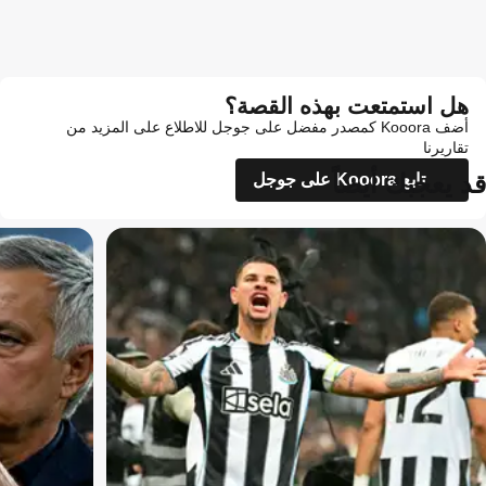
هل استمتعت بهذه القصة؟
أضف Kooora كمصدر مفضل على جوجل للاطلاع على المزيد من
تقاريرنا
قد يعجبك أيضاً
تابع Kooora على جوجل