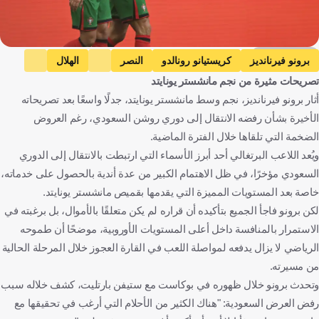
Getty Images
برونو فيرنانديز
كريستيانو رونالدو
النصر
الهلال
تصريحات مثيرة من نجم مانشستر يونايتد
دوري روشن السعودي
الدوري الإنجليزي الممتاز
البرتغال
أثار برونو فيرنانديز، نجم وسط مانشستر يونايتد، جدلًا واسعًا بعد تصريحاته
المملكة العربية السعودية
إنجلترا
كرة قدم
الأخيرة بشأن رفضه الانتقال إلى دوري روشن السعودي، رغم العروض
الضخمة التي تلقاها خلال الفترة الماضية.
ويُعد اللاعب البرتغالي أحد أبرز الأسماء التي ارتبطت بالانتقال إلى الدوري
السعودي مؤخرًا، في ظل الاهتمام الكبير من عدة أندية بالحصول على خدماته،
خاصة بعد المستويات المميزة التي يقدمها بقميص مانشستر يونايتد.
لكن برونو فاجأ الجميع بتأكيده أن قراره لم يكن متعلقًا بالأموال، بل برغبته في
الاستمرار بالمنافسة داخل أعلى المستويات الأوروبية، موضحًا أن طموحه
الرياضي لا يزال يدفعه لمواصلة اللعب في القارة العجوز خلال المرحلة الحالية
من مسيرته.
وتحدث برونو خلال ظهوره في بوكاست مع ستيفن بارتليت، كشف خلاله سبب
رفض العرض السعودية: "هناك الكثير من الأحلام التي أرغب في تحقيقها مع