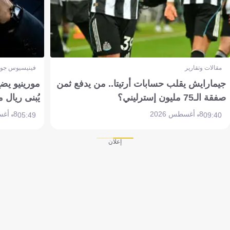
مقالات وتقارير
فينيسيوس جون
جيمارايش يقلب حسابات أرتيتا.. من يدفع ثمن
مورينيو يض
صفقة الـ75 مليون إسترليني؟
يُبنى ريال 
8 أغسطس 2026
8 أغسطس 2026
05:49
09:40
إعلان