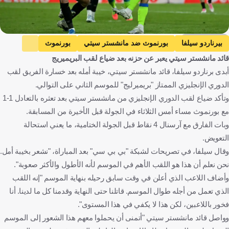
Getty Images
بيرناردو سيلفا
بورنموث ضد مانشستر سيتي
بورنموث
قائد مانشستر سيتي يعبر عن حزنه بعد ضياع لقب البريميريج
مانشستر سيتي
الدوري الإنجليزي الممتاز
أبدى برناردو سيلفا، قائد مانشستر سيتي، خيبة أمله بعد خسارة الفريق لقب
كريستال بالاس ضد آرسنال
كريستال بالاس
آرسنال
الدوري الإنجليزي الممتاز "بريميرليج" للموسم الثاني على التوالي.
بيب جوارديولا
البرتغال
إنجلترا
إسبانيا
كرة قدم
وتأكد ضياع لقب الدوري الإنجليزي من مانشستر سيتي بعد تعثره بالتعادل 1-1
مع بورنموث مساء أمس الثلاثاء في الجولة قبل الأخيرة من المسابقة.
وبات الفارق مع آرسنال 4 نقاط قبل الجولة الختامية، ما يعني استحالة
التعويض.
وقال سيلفا، في تصريحات لشبكة "بي بي سي" بعد المباراة، "نشعر بخيبة أمل.
نحن نعلم أن هذا هو اللقب الأهم في الموسم لأنه الأطول والأكثر صعوبة".
وأضاف اللاعب الذي أعلن في وقت سابق رحيله بنهاية الموسم "إنه اللقب
الذي تعمل من أجله طوال الموسم. قاتلنا حتى النهاية وقدمنا كل ما لدينا. أنا
فخور باللاعبين، لكن هذا لا يكفي في هذا المستوى".
وواصل قائد مانشستر سيتي "أتمنى أن يحملوا معهم هذا الشعور إلى الموسم