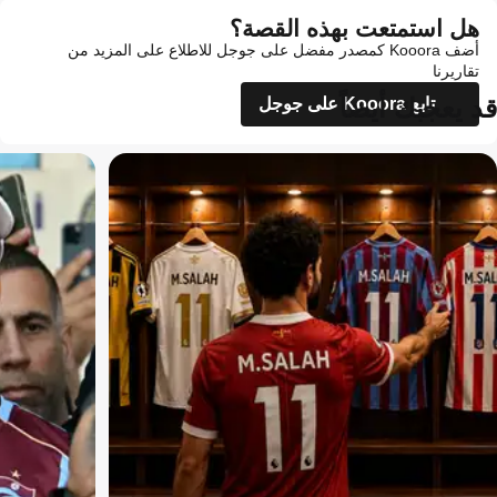
هل استمتعت بهذه القصة؟
أضف Kooora كمصدر مفضل على جوجل للاطلاع على المزيد من
تقاريرنا
قد يعجبك أيضاً
تابع Kooora على جوجل