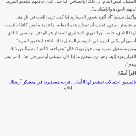
المقبل، ليس الندم، بل ذلك الإحساس الداخلي الذي يدفعهم لتقديم المزيد.
لديهم الجودة والإمكانات".
وأكمل سيلفا "أنا أكره شعور الخسارة. إذا كنت تريد اللعب في نادٍ مثل
مانشستر سيتي، فعليك أن تمتلك هذه العقلية. ما قدمناه ليس كافيًا بالنسبة
لهذا النادي، خاصة أن الدوري الإنجليزي الممتاز هو الهدف الرئيسي للنادي.
أتمنى أن يكون لديهم في الموسم المقبل ذلك الدافع لتحقيق المزيد".
وعن مستقبل مدربه بيب جوارديولا، قال "بصراحة، لا أعرف شيئًا عن ذلك.
القرار يعود إليه، وهو من سيعلن ما إذا كان سيبقى أو سيرحل. هذا الأمر ليس
بيدي".
اقرأ أيضًا:
بالفيديو: احتفالات تقشعر لها الأبدان.. فرحة هيستيرية في معسكر آرسنال
إعلان