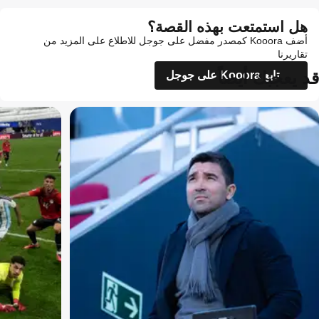
هل استمتعت بهذه القصة؟
أضف Kooora كمصدر مفضل على جوجل للاطلاع على المزيد من
تقاريرنا
قد يعجبك أيضاً
تابع Kooora على جوجل