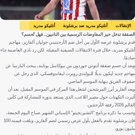
Getty Images
الإنتقالات
أتلتيكو مدريد ضد برشلونة
أتلتيكو مدريد
الصفقة تدخل حيز المفاوضات الرسمية بين الناديين.. فهل تُحسم؟
برشلونة
الدوري الإسباني
خوليان ألفاريز
إسبانيا
قدم برشلونة عرضه الأول من أجل ضم الأرجنتيني جوليان ألفاريز، مهاجم
الأرجنتين
كرة قدم
أتلتيكو مدريد، خلال فترة الانتقالات الصيفية المقبلة، لكن رد نادي العاصمة جاء
صادمًا.
وبعد أن حسم صفقة أنتوني جوردون من نيوكاسل يونايتد، يبحث البارسا عن
مهاجم جديد ليكون بديلًا للبولندي روبرت ليفاندوفسكي، الذي رحل عن
صفوف الفريق بنهاية الموسم الماضي.
ويعد ألفاريز أبرز المرشحين لشغل هذا المركز في الموسم المقبل، بعد أن
أثيرت التكهنات حول مصير اللاعب، الذي يستعد بدوره للمشاركة في كأس
العالم 2026 رفقة الأرجنتين.
وحسب ما ذكره برنامج "التشيرنجيتو" الإسباني الشهير صباح اليوم الجمعة،
فإن برشلونة تقدم بالفعل بأول عرض رسمي لضم ألفاريز، وبلغت قيمته 100
مليون يورو.