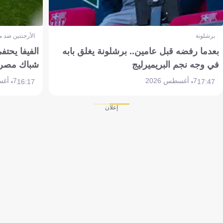
برشلونة
الأرجنتين ضد 
بعدما رفضه قبل عامين.. برشلونة يغلق بابه
الفيفا يحتفي
في وجه نجم البريميرليج
شباك مصر
7 أغسطس 2026
7 أغسطس 2026
16:17
17:47
إعلان