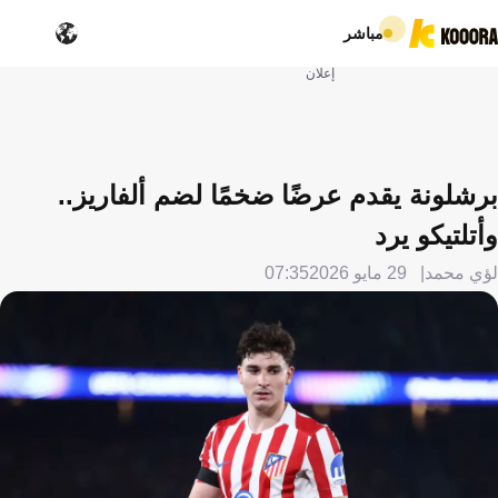
مباشر
إعلان
برشلونة يقدم عرضًا ضخمًا لضم ألفاريز..
وأتلتيكو يرد
لؤي محمد
29 مايو 2026
07:35