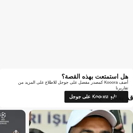
هل استمتعت بهذه القصة؟
أضف Kooora كمصدر مفضل على جوجل للاطلاع على المزيد من
تقاريرنا
قد يعجبك أيضاً
تابع Kooora على جوجل