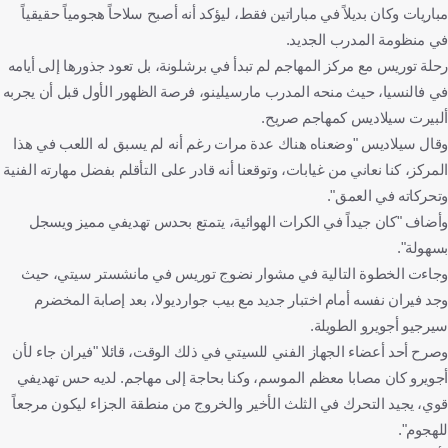
مباريات وكان بديلاً في مباراتين فقط، ليؤكد أنه أصبح سلاحاً هجومياً حقيقياً
في منظومة المدرب الجديد.
رحلة توريس مع مركز المهاجم لم تبدأ في برشلونة، بل تعود جذورها إلى أيامه
في فالنسيا، حيث منحه المدرب مارسيلينو، فرصة الظهور الأول قبل أن يجربه
ألبيرت سيلاديس كمهاجم صريح.
وقال سيلاديس "وضعناه هناك عدة مرات رغم أنه لم يسبق له اللعب في هذا
المركز، كنا نعاني من غيابات، وتوقعنا أنه قادر على التأقلم بفضل مهارته الفنية
وتحركاته في العمق".
وأضاف "كان جيداً في الكرات الهوائية، يتمتع بحدس تهديفي مميز ويسجل
بسهولة".
وجاءت الخطوة التالية في مشوار نضوج توريس في مانشستر سيتي، حيث
وجد فيران نفسه أمام اختبار جديد مع بيب جوارديولا، بعد إصابة المخضرم
سيرجيو أجويرو الطويلة.
وصرح أحد أعضاء الجهاز الفني للسيتي في ذلك الوقت، قائلا "فيران جاء لأن
أجويرو كان مصابا معظم الموسم، وكنا بحاجة إلى مهاجم. لديه حس تهديفي
قوي، يجيد التحرك في الثلث الأخير والخروج من منطقة الجزاء ليكون مرجعاً
للهجوم".