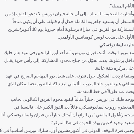
الأيام المقبلة".
وأشارت الصحيفة الإسبانية إلى أن حالة فيران توريس لا تدعو للقلق، إذ من
المنتظر أن يستعيد جاهزيته الكاملة خلال أيام قليلة، على أن يكون متاحاً
للمشاركة مع الفريق في مباراة برشلونة أمام جيرونا يوم 18 أكتوبر/تشرين
الأول على ملعب لويس كومبانيس الأولمبي.
خليفة ليفاندوفسكي
مع مرور الوقت، أثبت فيران توريس، أنه أحد أبرز الرابحين في عهد هانز فليك
داخل برشلونة، بعدما تحوّل من جناح محدود المشاركة، إلى رأس حربة يقاتل
على مركزه بثقة عالية.
وبينما ترددت الشكوك حول قدرته، على شغل دور المهاجم الصريح في عهد
تشافي هيرنانديز، جاء المدرب الألماني ليعيد اكتشافه ويمنحه المكان الذي
بحث عنه طويلاً في خط المقدمة.
ووجد فليك في توريس، خياراً مثالياً ليقود هجوم الفريق الكتالوني بجانب
المخضرم روبرت ليفاندوفسكي، قائلاً بعد الفوز الكبير على فالنسيا في
سبتمبر/أيلول الماضي "من الرائع أن أمتلك خياراً بين فيران وليفاندوفسكي. أنا
سعيد بوجود لاعبين بهذه الجودة في هذا المركز".
وحتى فترة التوقف الدولي في أكتوبر/تشرين أول، شارك توريس أساسياً في 8