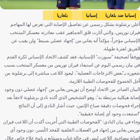
Getty Images
إسبانيا ضد بلغاريا
إسبانيا
بلغاريا
أعلن برشلونة بشكل رسمي عن تفاصيل الإصابة التي تعرض لها المهاجم
التصفيات المؤهلة لكأس العالم - أوروبا
برشلونة ضد جيرونا
فيران توريس، والتي أثارت قلق الجماهير عقب مغادرته معسكر المنتخب
برشلونة
جيرونا
الدوري الإسباني
داني أولمو
الإسباني مؤخراً، مؤكداً أنه يعاني من "إجهاد عضلي بسيط" ولن يغيب عن
إسبانيا
بلغاريا
كرة قدم
الفريق لفترة طويلة.
ووفقاً لصحيفة "سبورت" الإسبانية، فقد كشف الاتحاد الإسباني لكرة القدم
في بيان رسمي اليوم عن استبعاد فيران توريس من معسكر المنتخب بسبب
شعوره بـ"بعض الانزعاجات العضلية"، ليعود اللاعب مباشرة إلى برشلونة من
أجل الخضوع للفحوصات الطبية اللازمة.
البيان الصادر من الاتحاد أوضح أن توريس يعاني من "إجهاد عضلي دون وجود
إصابة هيكلية مرتبطة به"، وهو التشخيص الذي أكده نادي برشلونة لاحقاً بعد
إجراء فحوصات دقيقة صباح الإثنين، حيث أشار النادي إلى أن النتائج
"استبعدت وجود أي إصابة حقيقية".
وجاء في بيان النادي: "الفحوصات الطبية التي أُجريت أكدت أن اللاعب فيران
توريس يعاني من إجهاد في العضلات الخلفية للفخذ الأيسر، دون وجود أي
إصابة مصاحبة. اللاعب ليس في حالة غياب وسيتابع برنامج علاج خاص خلال