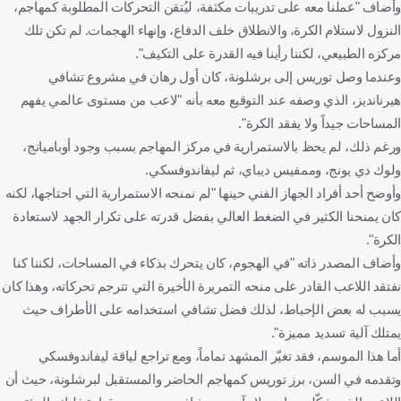
وأضاف "عملنا معه على تدريبات مكثفة، ليُتقن التحركات المطلوبة كمهاجم،
النزول لاستلام الكرة، والانطلاق خلف الدفاع، وإنهاء الهجمات. لم تكن تلك
مركزه الطبيعي، لكننا رأينا فيه القدرة على التكيف".
وعندما وصل توريس إلى برشلونة، كان أول رهان في مشروع تشافي
هيرنانديز، الذي وصفه عند التوقيع معه بأنه "لاعب من مستوى عالمي يفهم
المساحات جيداً ولا يفقد الكرة".
ورغم ذلك، لم يحظ بالاستمرارية في مركز المهاجم بسبب وجود أوباميانج،
ولوك دي يونج، وممفيس ديباي، ثم ليفاندوفسكي.
وأوضح أحد أفراد الجهاز الفني حينها "لم نمنحه الاستمرارية التي احتاجها، لكنه
كان يمنحنا الكثير في الضغط العالي بفضل قدرته على تكرار الجهد لاستعادة
الكرة".
وأضاف المصدر ذاته "في الهجوم، كان يتحرك بذكاء في المساحات، لكننا كنا
نفتقد اللاعب القادر على منحه التمريرة الأخيرة التي تترجم تحركاته، وهذا كان
يسبب له بعض الإحباط، لذلك فضل تشافي استخدامه على الأطراف حيث
يمتلك آلية تسديد مميزة".
أما هذا الموسم، فقد تغيّر المشهد تماماً، ومع تراجع لياقة ليفاندوفسكي
وتقدمه في السن، برز توريس كمهاجم الحاضر والمستقبل لبرشلونة، حيث أن