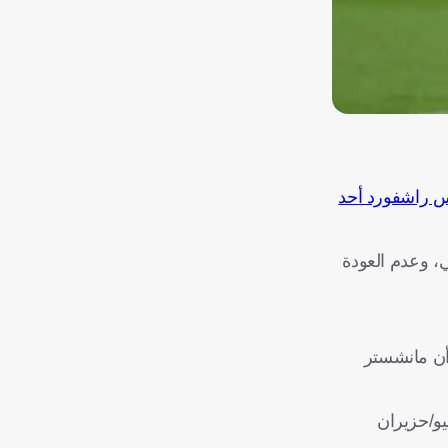
س راشفورد أحد
ي، وعدم العودة
ائم، إلا أن مانشستر
كتالونية عن وسائل إعلام إنجليزية، بأن الموعد النهائي لتنفيذ بند الـ30 مليون يورو ينتهي في 15 يونيو/حزيران