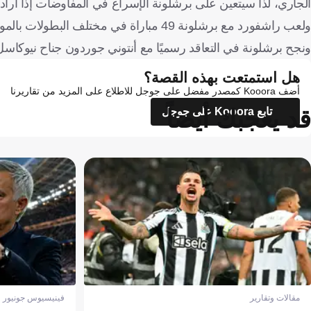
الجاري، لذا سيتعين على برشلونة الإسراع في المفاوضات إذا أرا
ولعب راشفورد مع برشلونة 49 مباراة في مختلف البطولات بالموسم المنقضي، وسجّل خلالها 14 هدفًا مع 14 تمريرة حاسمة.
ونجح برشلونة في التعاقد رسميًا مع أنتوني جوردون جناح نيوكاس
هل استمتعت بهذه القصة؟
أضف Kooora كمصدر مفضل على جوجل للاطلاع على المزيد من تقاريرنا
قد يعجبك أيضاً
تابع Kooora على جوجل
مقالات وتقارير
فينيسيوس جونيور