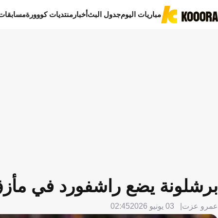
مباريات اليوم
جدول البث
أخبار
منتديات كووورة
مسابقات
برشلونة يضع راشفورد في مأزق.. و12 يومًا لحل 
عمرو عزت
03 يونيو 2026
02:45