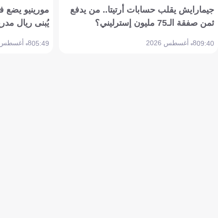
جيمارايش يقلب حسابات أرتيتا.. من يدفع
مورينيو يضع ف
ثمن صفقة الـ75 مليون إسترليني؟
يُبنى ريال مدري
8 أغسطس 2026
8 أغسطس 2026
05:49
09:40