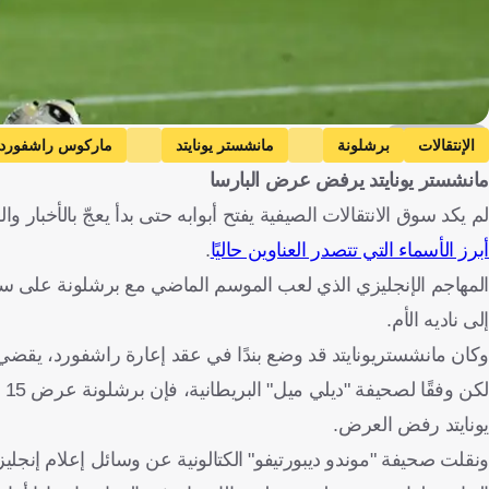
Getty Images
الإنتقالات
برشلونة
مانشستر يونايتد
ماركوس راشفورد
مانشستر يونايتد يرفض عرض البارسا
لم يكد سوق الانتقالات الصيفية يفتح أبوابه حتى بدأ يعجّ بالأخبار 
أبرز الأسماء التي تتصدر العناوين حاليًا
.
المهاجم الإنجليزي الذي لعب الموسم الماضي مع برشلونة على سبيل 
إلى ناديه الأم.
وكان مانشستريونايتد قد وضع بندًا في عقد إعارة راشفورد، يقضي بأحقية بر
لك
يونايتد رفض العرض.