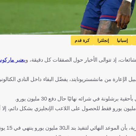
إسبانيا
إنجلترا
كرة قدم
والشائعات، إذ تتوالى الأخبار حول الصفقات كل دقيقة، و
يعتبر ماركو
الإعارة من مانشستريونايتد، يفضّل البقاء داخل النادي الكتالون
شلونة في شرائه نهائيًا حال دفع 30 مليون يورو.
ن وفقًا لصحيفة "ديلي ميل" البريطانية، فإن برشلونة عرض 15 مليون يورو فقط للحصول على اللاعب الإنجليزي بشكل د
ونقلت صحيفة "موندو ديبورتيفو" ال