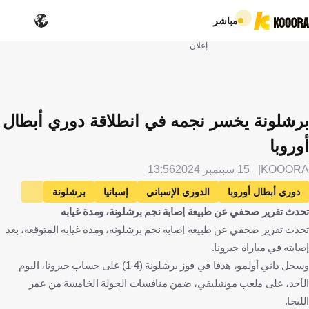
مباشر
إعلان
برشلونة يخسر نجمه في انطلاقة دوري أبطال
أوروبا
KOOORA
15 سبتمبر 2024
13:56
دوري أبطال أوروبا
الدوري الإسباني
إسبانيا
برشلونة
تحدث تقرير صحفي عن طبيعة إصابة نجم برشلونة، ومدة غيابه
موناكو
فرنسا
جيرونا
داني أولمو
كرة قدم
تحدث تقرير صحفي عن طبيعة إصابة نجم برشلونة، ومدة غيابه المتوقعة، بعد
إصابته في مباراة جيرونا.
وسجل داني أولمو، هدفا في فوز برشلونة (4-1) على حساب جيرونا، اليوم
الأحد، على ملعب مونتيليفي، ضمن منافسات الجولة الخامسة من عمر
الليجا.