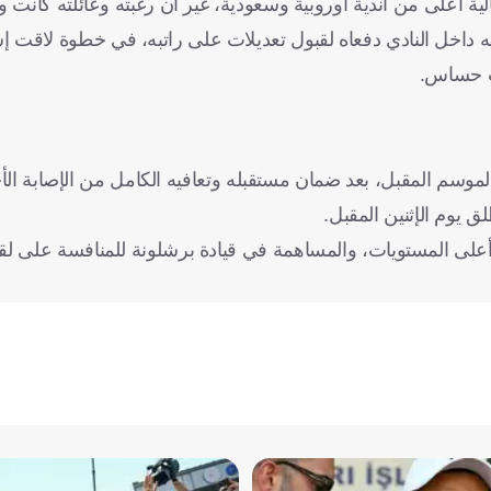
ة أعلى من أندية أوروبية وسعودية، غير أن رغبته وعائلته كانت 
دته داخل النادي دفعاه لقبول تعديلات على راتبه، في خطوة لاقت إ
يت حساس.
وسم المقبل، بعد ضمان مستقبله وتعافيه الكامل من الإصابة ال
ق يوم الإثنين المقبل.
 أعلى المستويات، والمساهمة في قيادة برشلونة للمنافسة على ل