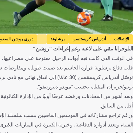
Getty Images
الإنتقالات
أندرياس كريستنسن
برشلونة
دوري روشن السعو
البلوجرانا يبقي على لاعبه رغم إغراءات "روشن"
في الوقت الذي كانت فيه أبواب الرحيل مفتوحة على مصراعيها، وحيث 
قلب دفاع برشلونة قراره الحاسم بعد صمت طويل، ومفاوضات شاقة
يونيو/حزيران المقبل، بحسب "موندو ديبورتيفو".
وبعد أشهر من المحادثات ورفضه عرضًا أوليًا من الإدارة الكتالوني
أقل من السابق.
ورغم تراجع مشاركاته في الموسمين الماضيين بسبب سلسلة الإصاب
الفنية، وتعدد أدواره الدفاعية، وخبرته الكبيرة في المباريات الكبرى.