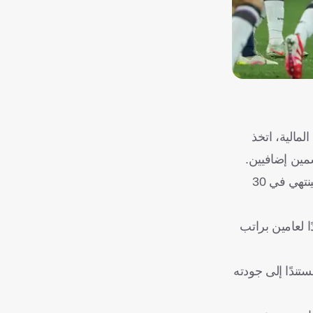
مالية، اتخذ
مين إضافيين.
توصّل أندرياس كريستنسن (30 عامًا) إلى اتفاق نهائي مع نادي برشلونة لتمديد عقده حتى صيف 2028، رغم أن عقده الحالي كان سينتهي في 30
ا لعامين براتب
ندًا إلى جودته