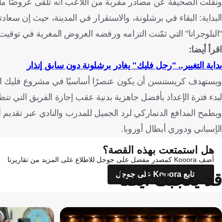
ونقلت الصحيفة عن مصادر مقربة من اللاعب أنه تلقى عروضًا مالي
البداية: البقاء في برشلونة، والاستقرار في المدينة، حيث إن سعا
"البلوجرانا" التي ثمّنت التزامه ورفضه العروض المغرية في توق
اقرأ أيضا:
بداية التغيير.. "رجل فليك" يغادر برشلونة دون سابق إنذار
ويستهدف كريستنسن أن يكون عنصرًا أساسيًا في مشروع فليك الم
لبدء فترة الإعداد بأفضل جاهزية بدنية عقب إجازة الفريق التي تنطل
ويطمح المدافع الدنماركي لرد الجميل للمدرب والنادي عبر تقديم
الإسباني ودوري أبطال أوروبا.
هل استمتعت بهذه القصة؟
أضف Kooora كمصدر مفضل على جوجل للاطلاع على المزيد من تقاريرنا
قد يعجبك أيضاً
تابع Kooora على جوجل