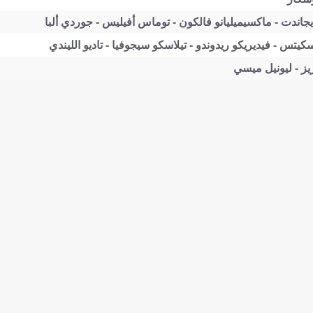
جاندت - ماكسيميليانو فالكون - توماس أفيليس - جوردي ألبا
يتس - فيديريكو ريدوندو - تيلاسكو سيجوفيا - تاديو الليندي
ز - ليونيل ميسي