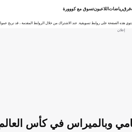
فرق
رياضات
اللاعبون
تسوق مع كووورة
توي هذه الصفحة على روابط تسويقية. عند الاشتراك من خلال الروابط المقدمة ، قد نربح عمولة
إعلان
امي وبالميراس في كأس العالم ل