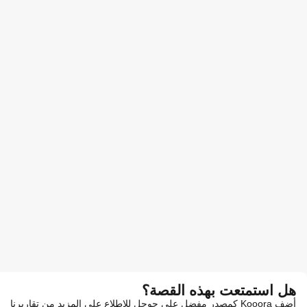
هل استمتعت بهذه القصة؟
أضف Kooora كمصدر مفضل على جوجل للاطلاع على المزيد من تقاريرنا