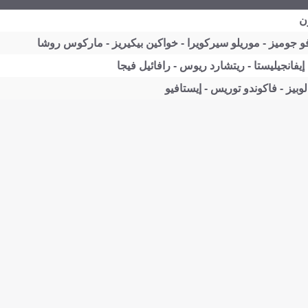
ن
 جوميز - موريلو سيركويرا - خواكين بيكيريز - ماركوس روشا
يفانجيليستا - ريتشارد ريوس - رافائيل فيجا
لوبيز - فاكوندو توريس - إيستافيو