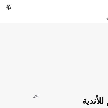
.
إعلان
لأندية