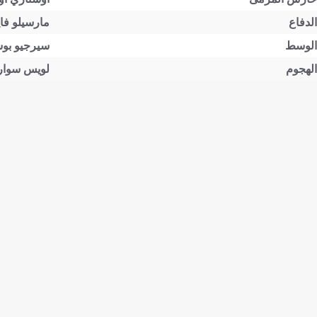
الدفاع
مارسيلو فاي
الوسط
سيرجيو بوسك
الهجوم
لويس سواري