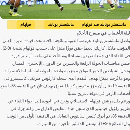
Getty Images
مانشستر يونايتد ضد فولهام
مانشستر يونايتد
فولهام
ليلة الأعصاب في مسرح الأحلام
الدوري الإنجليزي الممتاز
مايكل كاريك
إنجلترا
كرة قدم
واصل مانشستر يونايتد عروضه القوية ونتائجه اللافتة تحت قيادة مديره الفني
المؤقت مايكل كاريك، بعدما حقق فوزًا مثيرًا على حساب فولهام بنتيجة (3-2)،
في اللقاء الذي جمع الفريقين مساء اليوم الأحد على ملعب أولد ترافورد،
ضمن منافسات الجولة الرابعة والعشرين من الدوري الإنجليزي الممتاز.
ودخل الشياطين الحمر المواجهة بعزيمة واضحة لمواصلة سلسلة الانتصارات،
وهو ما تُرجم مبكرًا بهدف التقدم الذي سجله كارلوس هنريكي كاسيميرو في
الدقيقة 19، قبل أن يعزز ماتيوس كونيا التفوق بهدف ثانٍ في الدقيقة 56، ليضع
أصحاب الأرض في موقف مريح نسبيًا.
ورغم ذلك، رفض فولهام الاستسلام، ونجح في العودة إلى أجواء اللقاء عن
طريق راؤول خيمينيز الذي سجل هدف تقليص الفارق من ركلة جزاء في
الدقيقة 85، ثم أدرك كيفين سانتوس التعادل في الدقيقة الأولى من الوقت
بدل الضائع (90+1)، ليشعل الدقائق الأخيرة من المباراة.