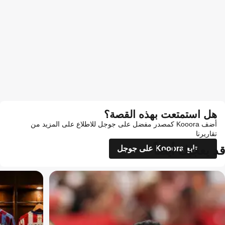
هل استمتعت بهذه القصة؟
أضف Kooora كمصدر مفضل على جوجل للاطلاع على المزيد من
تقاريرنا
قد يعجبك أيضاً
تابع Kooora على جوجل