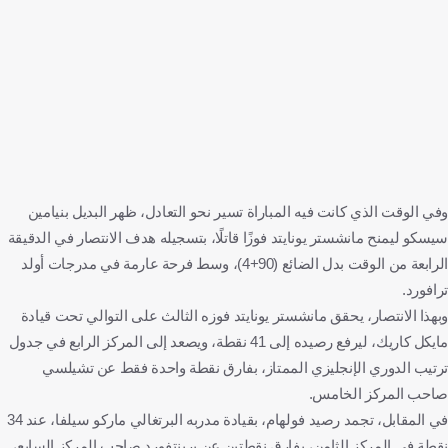
وفي الوقت الذي كانت فيه المباراة تسير نحو التعادل، ظهر البديل بنيامين
سيسكو ليمنح مانشستر يونايتد فوزًا قاتلًا، بتسجيله هدف الانتصار في الدقيقة
الرابعة من الوقت بدل الضائع (90+4)، وسط فرحة عارمة في مدرجات أولد
ترافورد.
وبهذا الانتصار، يحقق مانشستر يونايتد فوزه الثالث على التوالي تحت قيادة
مايكل كاريك، ليرفع رصيده إلى 41 نقطة، ويصعد إلى المركز الرابع في جدول
ترتيب الدوري الإنجليزي الممتاز، بفارق نقطة واحدة فقط عن تشيلسي
صاحب المركز الخامس.
في المقابل، تجمد رصيد فولهام، بقيادة مدربه البرتغالي ماركو سيلفا، عند 34
نقطة في المركز الثامن، بفارق نقطتين عن برينتفورد صاحب المركز السابع،