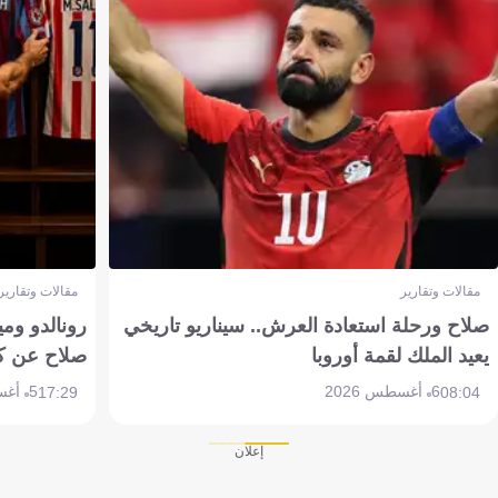
مقالات وتقارير
مقالات وتقارير
صلاح ورحلة استعادة العرش.. سيناريو تاريخي
رونالدو وم
يعيد الملك لقمة أوروبا
صلاح عن ك
6 أغسطس 2026
5 أغسطس 2026
17:29
08:04
إعلان