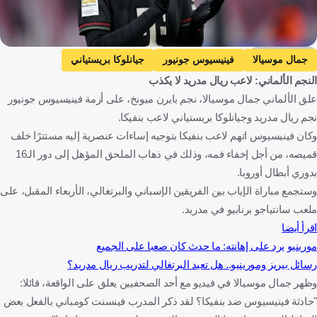
Getty Images
جمال موسيالا
فينيسيوس جونيور
جيانلوكا بريستياني
النجم الألماني: لاعب ريال مدريد لا يكذب
بايرن ميونخ
ريال مدريد
بنفيكا
علق الألماني جمال موسيالا، نجم بايرن ميونخ، على أزمة فينيسيوس جونيور
دوري أبطال أوروبا
ألمانيا
البرازيل
الأرجنتين
إسبانيا
نجم ريال مدريد وجيانلوكا بريستياني لاعب بنفيكا.
البرتغال
كرة قدم
وكان فينيسيوس اتهم لاعب بنفيكا بتوجيه إساءات عنصرية إليه مستترًا خلف
قميصه، من أجل إخفاء فمه، وذلك في ذهاب الملحق المؤهل إلى دور الـ16
بدوري أبطال أوروبا.
وستجمع مباراة الإياب بين الفريقين الإسباني والبرتغالي، الأربعاء المقبل، على
ملعب سانتياجو برنابيو في مدريد.
اقرأ أيضا
مورينيو يرد على إهانته: ما حدث كان صعبا على الجميع
رسائل بيريز ومورينيو.. هل تعيد البرتغالي لتدريب ريال مدريد؟
وظهر جمال موسيالا في فيديو مع أحد الصحفيين يعلق على الواقعة، قائلا:
"حادثة فينيسيوس ضد بنفيكا؟ لقد ذكر المدرب فينسنت كومباني بالفعل بعض