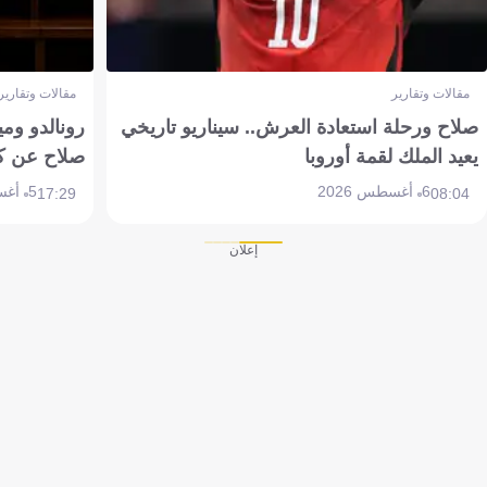
مقالات وتقارير
مقالات وتقارير
صلاح ورحلة استعادة العرش.. سيناريو تاريخي
رونالدو وم
يعيد الملك لقمة أوروبا
صلاح عن ك
6 أغسطس 2026
5 أغسطس 2026
17:29
08:04
إعلان