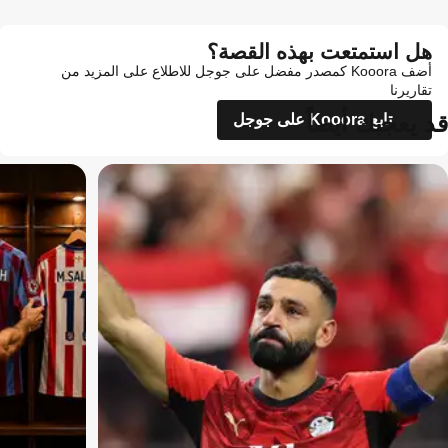
هل استمتعت بهذه القصة؟
أضف Kooora كمصدر مفضل على جوجل للاطلاع على المزيد من
تقاريرنا
قد يعجبك أيضاً
تابع Kooora على جوجل