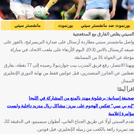
Getty Images
بورنموث ضد مانشستر سيتي
بورنموث
مانشستر سيتي
السيتي يقلص الفارق مع المدفعجية
الدوري الإنجليزي الممتاز
مانشستر سيتي ضد كريستال بالاس
واصل مانشستر سيتي مطاردة آرسنال على صدارة البريميرليج، بالفوز على
كريستال بالاس
آرسنال ضد بيرنلي
آرسنال
ضيفه كريستال بالاس (3-0)، اليوم الأربعاء على ملعب الاتحاد، في مباراة
بيرنلي
عمر مرموش
إنجلترا
مصر
كرة قدم
مؤجلة عن الجولة 31 من المسابقة.
وبهذا الانتصار، رفع فريق المدرب بيب جوارديولا رصيده إلى 77 نقطة، بفارق
نقطتين عن الجانرز المتصدرين، قبل جولتين فقط من نهاية الدوري الإنجليزي
الممتاز.
اقرأ أيضًا
صحيفة إسبانية: برشلونة مهدد بالمنع من المشاركة في الليجا
"إيه بي سي" تعكس الهجوم على بيريز: مشاكل ريال مدريد داخلية وليست
مؤامرة إعلامية
تقدم السيتي أولًا عن طريق الجناح الغاني، أنطوان سيمينيو، في الدقيقة 32،
بعد تمريرة رائعة بالكعب من زميله الإنجليزي، فيل فودين.