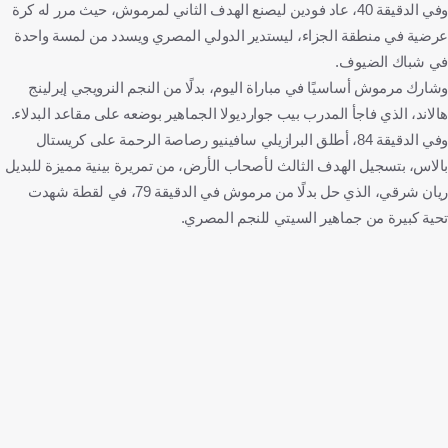
وفي الدقيقة 40، عاد فودين ليصنع الهدف الثاني لمرموش، حيث مرر له كرة
عرضية في منطقة الجزاء، ليستدير الدولي المصري ويسدد من لمسة واحدة
في شباك الضيوف.
وشارك مرموش أساسيًا في مباراة اليوم، بدلًا من النجم النرويجي إيرلينج
هالاند، الذي فاجأ المدرب بيب جوارديولا الجماهير بوضعه على مقاعد البدلاء.
وفي الدقيقة 84، أطلق البرازيلي سافينيو رصاصة الرحمة على كريستال
بالاس، بتسجيل الهدف الثالث لأصحاب الأرض، من تمريرة بينية مميزة للبديل
ريان شرقي، الذي حل بدلًا من مرموش في الدقيقة 79، في لقطة شهدت
تحية كبيرة من جماهير السيتي للنجم المصري.