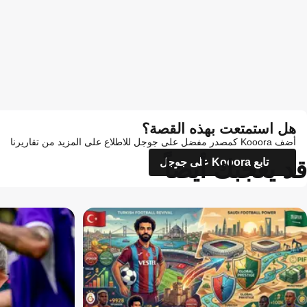
هل استمتعت بهذه القصة؟
أضف Kooora كمصدر مفضل على جوجل للاطلاع على المزيد من تقاريرنا
قد يعجبك أيضاً
تابع Kooora على جوجل