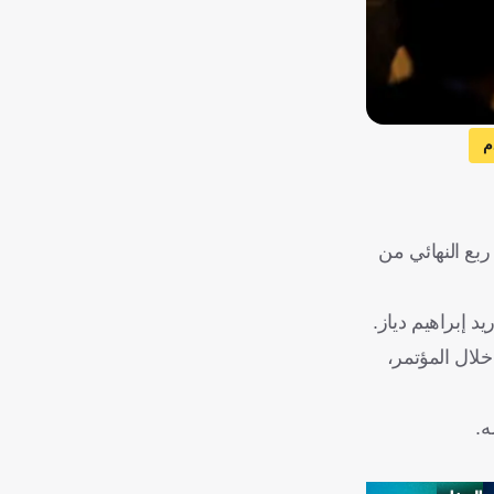
م
بع النهائي من
 إبراهيم دياز.
لال المؤتمر،
ه.