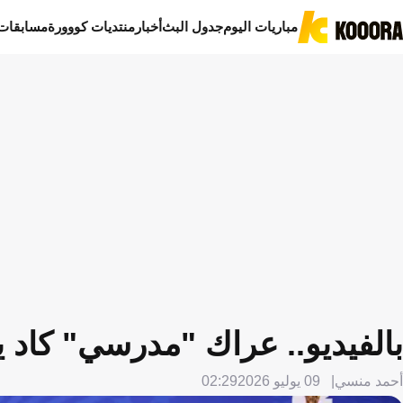
مباريات اليوم
جدول البث
أخبار
منتديات كووورة
مسابقات
بالفيديو.. عراك "مدرسي" كاد
أحمد منسي
09 يوليو 2026
02:29