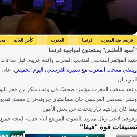
Getty Images
فرنسا ضد المغرب
فرنسا
المغرب
كأس العالم
محم
"أسود الأطلس" يستعدون لمواجهة فرنسا
شهد المؤتمر الصحفي لمنتخب المغرب واقعة غريبة، قبل ساعات قليل
ويلتقي منتخب المغرب مع نظيره الفرنسي، اليوم الخميس
، على م
المونديال.
وعقد منتخب المغرب مؤتمرًا صحفيًا، في وقت مبكر من فجر اليوم
ونشر الصحفي الفرنسي جان سيباستيان جروند-تران مقطع فيديو م
بينما كان إبراهيم دياز يتحدث عن بعض الأمور.
وفوجئ لاعب ريال مدريد بالصوت المرتفع أثناء حديثه، لتتجه جميع ا
تصنيفات قوة "فيفا"
الهجوم