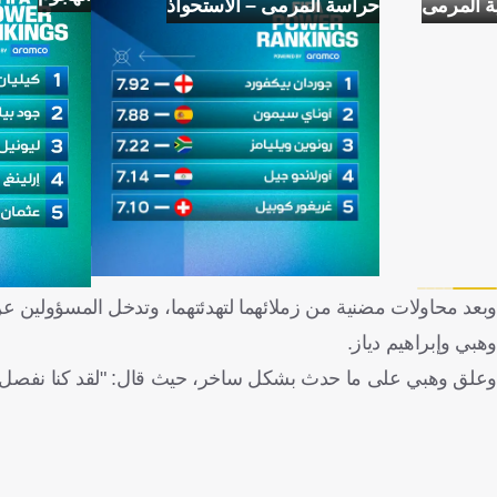
ة المرمى
حراسة المرمى – الاستحواذ
وبعد محاولات مضنية من زملائهما لتهدئتهما، وتدخل المسؤولين ع
وهبي وإبراهيم دياز.
وعلق وهبي على ما حدث بشكل ساخر، حيث قال: "لقد كنا نفصل بين