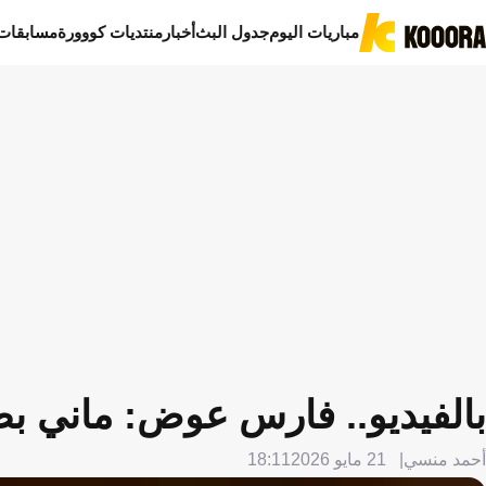
مباريات اليوم
جدول البث
أخبار
منتديات كووورة
مسابقات
بالفيديو.. فارس عوض: ماني ب
أحمد منسي
21 مايو 2026
18:11