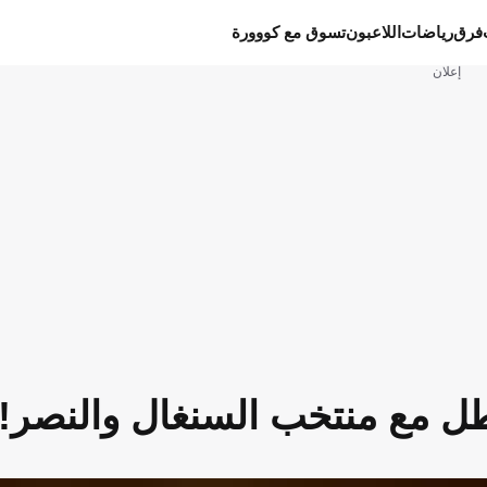
فرق
رياضات
اللاعبون
تسوق مع كووورة
إعلان
طل مع منتخب السنغال والنصر!