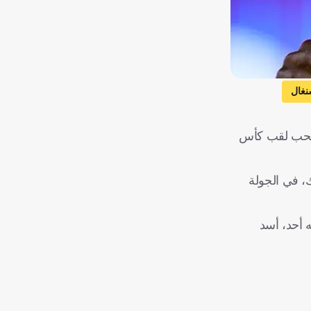
نغال
م سحب لقب كأس
الأول بارك، في الجولة
 أحد، أسد