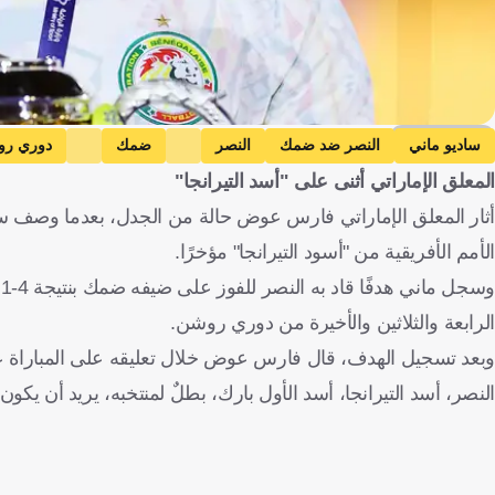
Getty Images
ساديو ماني
النصر ضد ضمك
النصر
ضمك
دوري رو
المعلق الإماراتي أثنى على "أسد التيرانجا"
المملكة العربية السعودية
المغرب
كرة قدم
أثار المعلق الإماراتي فارس عوض حالة من الجدل، بعدما وصف س
الأمم الأفريقية من "أسود التيرانجا" مؤخرًا.
و
الرابعة والثلاثين والأخيرة من دوري روشن.
وبعد تسجيل الهدف، قال فارس عوض خلال تعليقه على المباراة على
النصر، أسد التيرانجا، أسد الأول بارك، بطلٌ لمنتخبه، يريد أن يكون بط