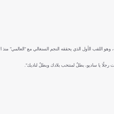
نصر للتتويج بلقب الدوري السعودي بعد غياب 7 سنوات، وهو اللقب الأول الذي يحققه النجم السنغالي مع "العالمي" 
جلًا يا ساديو، بطلٌ لمنتخب بلادك وبطلٌ لناديك".