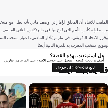
الملفت للانتباه أن المعلق الإماراتي وصف ماني بأنه بطل مع منتخ
من بطولة كأس الأمم التي تُوج بها في يناير/كانون الثاني الما
وقرر الاتحاد الأفريقي، في مارس/آذار الماضي، اعتبار منتخب السنغ
وتتويج منتخب المغرب به للمرة الثانية أيضًا.
هل استمتعت بهذه القصة؟
أضف Kooora كمصدر مفضل على جوجل للاطلاع على المزيد من تقاريرنا
قد يعجبك أيضاً
تابع Kooora على جوجل