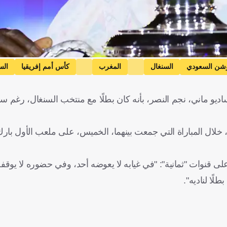
شن السعودي
السنغال
المغرب
كأس أمم إفريقيا
الس
اديو ماني، نجم النصر، بأنه كان بطلًا مع منتخب السنغال، رغ
سجل ماني هدفًا قاد به النصر للفوز على ضيفه ضمك بنتيجة 4-1، خلال المباراة التي جمعت بينهما، الخميس، على ملعب 
 قنوات "ثمانية": "في غيابه لا يعوضه أحد، وفي حضوره لا يوقفه
لًا لناديه".