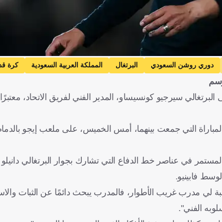
دوري روشن السعودي
البرتغال
المملكة العربية السعودية
كرة قد
وسم
لبرتغالي سيرجيو كونسيساو، المدير الفني لفريق الاتحاد، معتبرًا
و فريق الاتحاد للفوز على الاتفاق بنتيجة 3-1، خلال المباراة التي جمعت بينهما، أمس الخميس، على ملعب إيج
لمستمر في عناصر خط الدفاع التي تشارك بجوار البرتغالي دانيلو ب
سط فابينيو.
ة لي مدرب غريب الأطوار، فالمدرب يبحث دائمًا عن الثبات والاس
وبه الفني".