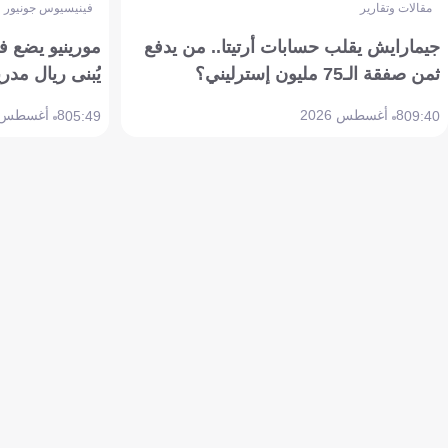
مقالات وتقارير
فينيسيوس جونيور
جيمارايش يقلب حسابات أرتيتا.. من يدفع
مورينيو يضع ف
ثمن صفقة الـ75 مليون إسترليني؟
يُبنى ريال مدري
8 أغسطس 2026
8 أغسطس 2026
05:49
09:40