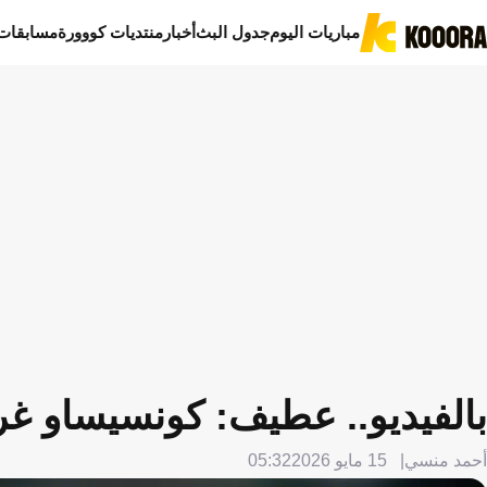
مباريات اليوم
جدول البث
أخبار
منتديات كووورة
مسابقات
بالفيديو.. عطيف: كونسيساو غري
أحمد منسي
15 مايو 2026
05:32