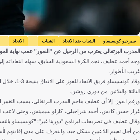
Getty Images
سيرجيو كونسيساو
الشباب ضد الاتحاد
الشباب
الاتحاد
المدرب البرتغالي يقترب من الرحيل عن "النمور" عقب نهاية الم
وجه أحمد عطيف، نجم الكرة السعودية السابق، سهام انتقاداته إلى ا
غريب الأطوار.
وقاد كونسيسا
الثالثة والثلاثين من دوري روشن.
ورغم الفوز، إلا أن عطيف هاجم المدرب البرتغالي، بسبب التغيير ا
غرار حسن كادش، أحمد شراحيلي، كارلو سيميتش، وحتى لاعب الو
وقال عطيف في تصريحات لبرنامج "دورينا غير": "كونسيساو بالنسب
من أجل تقييم اللاعبين بشكل جيد، والتعرف على مدى إفادتهم لأسل