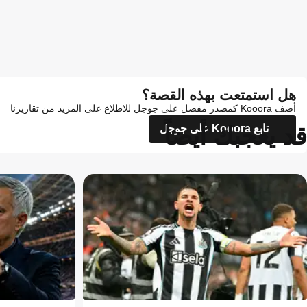
هل استمتعت بهذه القصة؟
أضف Kooora كمصدر مفضل على جوجل للاطلاع على المزيد من تقاريرنا
قد يعجبك أيضاً
تابع Kooora على جوجل