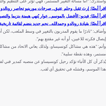
واستدرك: "أما مسألة التغيير المستمر، فهي تؤثر على التنظيم والثبا
اقرأ أيضًا: إرث ثقيل وحلم عتيق.. صرخات مورينيو تحاصر رونالدو ف
اقرأ أيضًا: فيديو: الأفضل بالموسم.. عوار يُنهي هيمنة بنزيما والنص
اقرأ أيضًا: بقيادة رونالدو وحمدالله.. نجم جديد ينضم لقائمة تاري
وأضاف: "نادرًا ما يقوم المدربون بالتغيير في وسط الملعب، لكن
إيصال فكرته للاعبين، أو أنه غير مقتنع بهم".
وأتم: "هذه هي مشاكل كونسيساو، ولذلك يعاني الاتحاد من مشاكل د
مستمر، وهذه نقطة سلبية".
يُذكر أن كل الأنباء تؤكد رحيل كونسيساو عن منصبه كمدير فني لفريق
هذا الموسم، وفشله في تحقيق أي لقب.