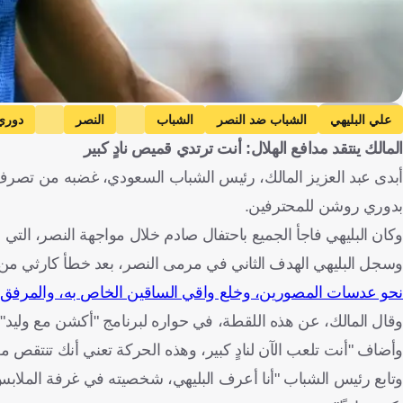
Getty Images
علي البليهي
الشباب ضد النصر
الشباب
النصر
دوري
المالك ينتقد مدافع الهلال: أنت ترتدي قميص نادٍ كبير
أبدى عبد العزيز المالك، رئيس الشباب السعودي، غضبه من تصرف عل
بدوري روشن للمحترفين.
وكان البليهي فاجأ الجميع باحتفال صادم خلال مواجهة النصر، التي خسرها فريقه (2-4)، مساء الخميس الماضي، ضمن
وسجل البليهي الهدف الثاني في مرمى النصر، بعد خطأ كارثي من
نحو عدسات المصورين، وخلع واقي الساقين الخاص به، والمرفق 
وقال المالك، عن هذه اللقطة، في حواره لبرنامج "أكشن مع وليد"
وأضاف "أنت تلعب الآن لنادٍ كبير، وهذه الحركة تعني أنك تنتقص م
وتابع رئيس الشباب "أنا أعرف البليهي، شخصيته في غرفة الملابس 