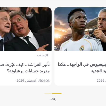
الإنتقالات
ينيسيوس في الواجهة.. هكذا
تأثير الفراشة.. كيف غيّرت ص
د الجديد
مدريد حسابات برشلونة؟
8 أغسطس 2026
04:06
إعلان