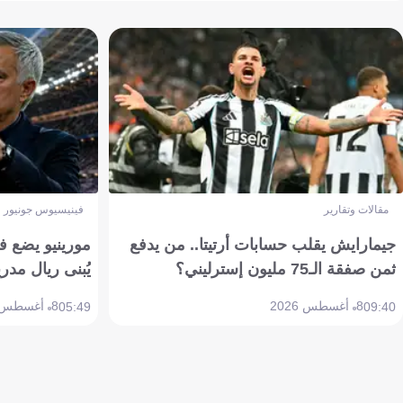
مقالات وتقارير
فينيسيوس جونيور
جيمارايش يقلب حسابات أرتيتا.. من يدفع
مورينيو يضع ف
ثمن صفقة الـ75 مليون إسترليني؟
يُبنى ريال مدري
8 أغسطس 2026
8 أغسطس 2026
05:49
09:40