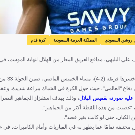
 روشن السعودي
المملكة العربية السعودية
كرة قدم
ي البليهي، مدافع الفريق المعار من الهلال لنهاية الموسم، في 
 الجولة 33 من دوري روشن.
 دفاع "العالمي"، حيث حول الكرة في الشباك ببراعة شديدة. وع
عليه صورته بقميص الهلال
، وذلك بهدف استفزاز الجماهير النصراو
، "غضبت من هذه اللقطة أكثر من الجماهير".
ن الكيان، حتى لو كانت بغير قصد".
مختلفة تمامًا عما يظهر به في المباريات وأمام الكاميرات، في 