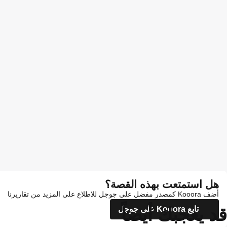
هل استمتعت بهذه القصة؟
أضف Kooora كمصدر مفضل على جوجل للاطلاع على المزيد من تقاريرنا
قد يعجبك أيضاً
تابع Kooora على جوجل