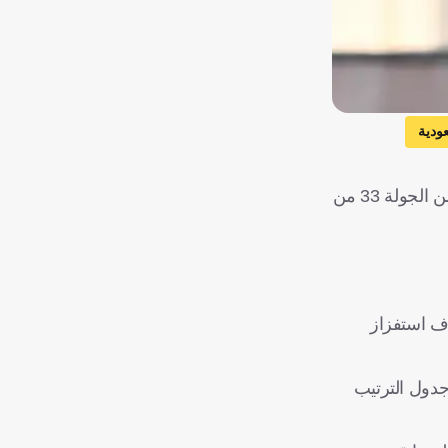
عودية
فاجأ علي البليهي، مدافع الشباب، جميع المتابعين، باحتفال صادم خلال مواجهة النصر، التي خسرها فريقه (2-4)، مساء الخميس، ضمن الجولة 33 من
ف استفزاز
جدول الترتيب