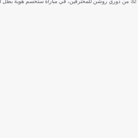
ويأتي ذلك قبل مواجهة الطرفين، يوم الثلاثاء المقبل، ضمن الجولة 32 من دوري روشن للمحترفين، في مباراة ستحسم