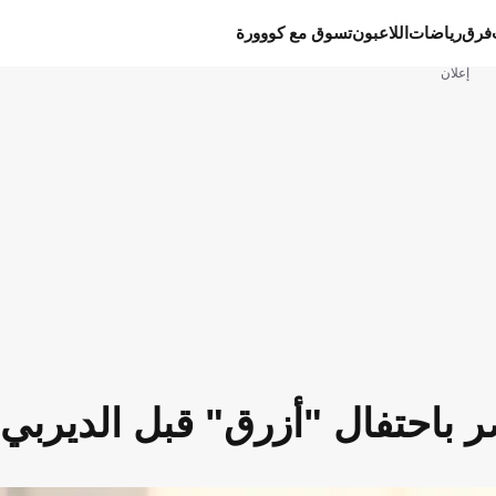
فرق
رياضات
اللاعبون
تسوق مع كووورة
إعلان
صر باحتفال "أزرق" قبل الديربي