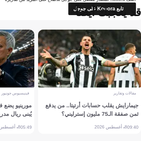
قد يعجبك أيضاً
تابع Kooora على جوجل
مقالات وتقارير
فينيسيوس جونيور
جيمارايش يقلب حسابات أرتيتا.. من يدفع
مورينيو يضع ف
ثمن صفقة الـ75 مليون إسترليني؟
يُبنى ريال مدري
8 أغسطس 2026
8 أغسطس 2026
05:49
09:40