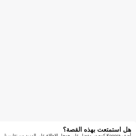
هل استمتعت بهذه القصة؟
أضف Kooora كمصدر مفضل على جوجل للاطلاع على المزيد من تقاريرنا