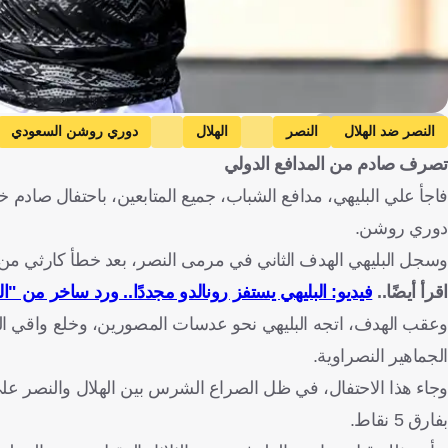
x/AlShababSaudiFC
النصر ضد الهلال
النصر
الهلال
دوري روشن السعودي
تصرف صادم من المدافع الدولي
كرة قدم
دوري روشن.
وسجل البليهي الهدف الثاني في مرمى النصر، بعد خطأ كارثي من 
اقرأ أيضًا..
فيديو: البليهي يستفز رونالدو مجددًا.. ورد ساخر من "ا
وعقب الهدف، اتجه البليهي نحو عدسات المصورين، وخلع واقي ال
الجماهير النصراوية.
وجاء هذا الاحتفال، في ظل الصراع الشرس بين الهلال والنصر عل
بفارق 5 نقاط.