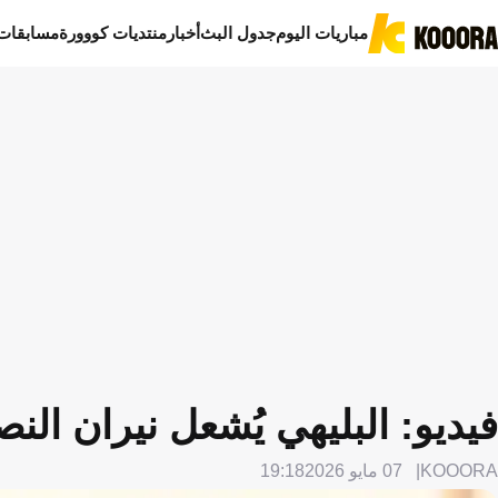
مباريات اليوم
جدول البث
أخبار
منتديات كووورة
مسابقات
فيديو: البليهي يُشعل نيران الن
KOOORA
07 مايو 2026
19:18