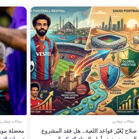
مقالات وتقارير
مقالات وتقارير
صلاح يُغَيّر قواعد اللعبة.. هل فقد المشروع
معضلة مورين