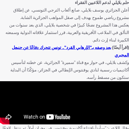
حلم بلايلي لدعم اللاعبين الفقراء
أعلن الجزائري يوسف بلايلي، صانع ألعاب الترجي التونسي، عن إطلاق
مشروع رياضي طموح يهدف إلى صقل المواهب الجزائرية الشابة.
يعكس هذا المشروع نضجًا كبيرًا في شخصية بلايلي، الذي بعد سنوات من
التألق في الملاعب الأفريقية والعربية، قرر استثمار علاقاته الدولية وسمعته
الكبيرة لبناء إرث دائم.
(اقرأ أيضًا)
بعد وصفه بـ"الإرهابي القرد".. تونس تتحرك دفاعًا عن حنبعل
المجبري
وكشف بلايلي، في حوار مع قناة "سميرة" الجزائرية، عن خطته لتأسيس
أكاديميات رسمية لنادي يوفنتوس الإيطالي في الجزائر، مؤكّدًا أن البداية
ستكون من مسقط رأسه.
وقال اللاعب: "سأبدأ بافتتاح أكاديمية يوفنتوس في وهران أولاً، ثم ننتقل لاحقًا