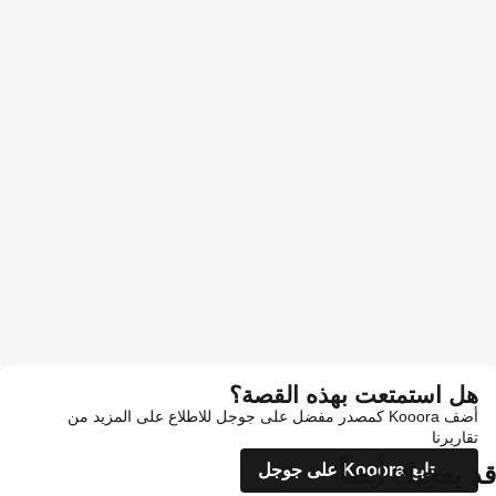
هل استمتعت بهذه القصة؟
أضف Kooora كمصدر مفضل على جوجل للاطلاع على المزيد من
تقاريرنا
قد يعجبك أيضاً
تابع Kooora على جوجل