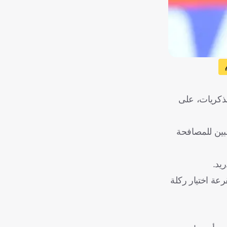
لذكريات، على
بين للمصافحة
يد.
عة اختيار ركلة