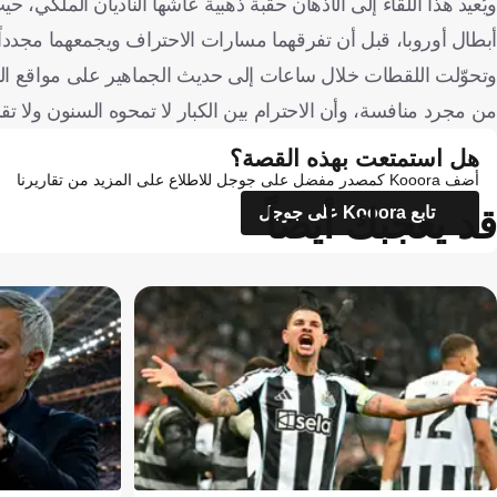
ويُعيد هذا اللقاء إلى الأذهان حقبة ذهبية عاشها الناديان الملكي، 
أبطال أوروبا، قبل أن تفرقهما مسارات الاحتراف ويجمعهما مجددا
وتحوّلت اللقطات خلال ساعات إلى حديث الجماهير على مواقع التواصل
من مجرد منافسة، وأن الاحترام بين الكبار لا تمحوه السنون ولا تق
هل استمتعت بهذه القصة؟
أضف Kooora كمصدر مفضل على جوجل للاطلاع على المزيد من تقاريرنا
قد يعجبك أيضاً
تابع Kooora على جوجل