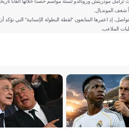
حيث تزامل مودريتش ورونالدو لستة مواسم حصدا خلالها ألقاباً تاريخ
ً شغف المونديال.
، إذ اعتبرها المتابعون "لقطة البطولة الإنسانية" التي تؤكد أن 
لبات الملاعب.