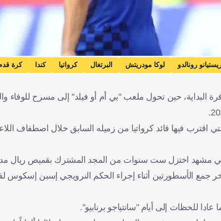
يستيانو رونالدو
لوكا مودريتش
البرتغال
كرواتيا
كندا
كرة قدم
ة البداية، حين تحول ملعب "بي أم أو فيلد" إلى مسرح للوفاء وا
 اقترب فيها قائد كرواتيا من زميله السابق خلال اصطفاف اللاع
و، في مشهد اختزل ست سنوات من المجد المشترك بقميص ريال مدر
آخر جمع الأسطورتين أثناء إجراء الحكم النرويجي إسبن إسكوس لقر
ادا للحظات إلى أيام "سانتياجو برنابيو".