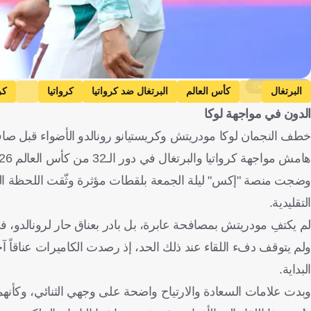
Getty Images
البرتغال
كأس العالم
البرتغال ضد كرواتيا
كرواتيا
كر
الدون في مواجهة لوكا
خطف النجمان لوكا مودريتش وكريستيانو رونالدو الأضواء قبل صافر
هامش مواجهة كرواتيا والبرتغال في دور الـ32 من كأس العالم 2026.
وضجت منصة "إكس" ليلة الجمعة بلقطات مؤثرة وثّقت اللحظة التي
التقليدية.
لم يكتفِ مودريتش بمصافحة عابرة، بل بادر بعناق حار لرونالد
ولم يتوقف دفء اللقاء عند ذلك الحد، إذ رصدت الكاميرات عناقاً 
البداية.
وبدت علامات السعادة والارتياح واضحة على وجهي الثنائي، وكأنهما ع