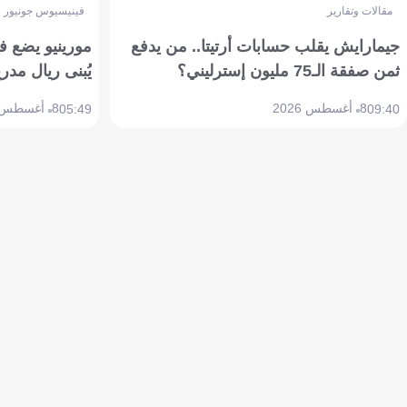
مقالات وتقارير
فينيسيوس جونيور
جيمارايش يقلب حسابات أرتيتا.. من يدفع
مورينيو يضع ف
ثمن صفقة الـ75 مليون إسترليني؟
يُبنى ريال مدري
8 أغسطس 2026
8 أغسطس 2026
05:49
09:40