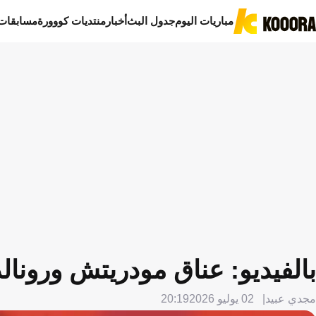
مباريات اليوم
جدول البث
أخبار
منتديات كووورة
مسابقات
بالفيديو: عناق مودريتش ورونالد
مجدي عبيد
02 يوليو 2026
20:19