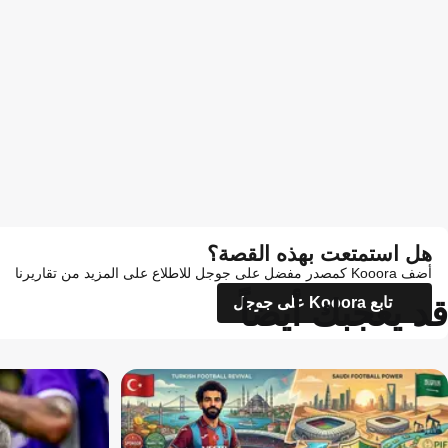
هل استمتعت بهذه القصة؟
أضف Kooora كمصدر مفضل على جوجل للاطلاع على المزيد من تقاريرنا
قد يعجبك أيضاً
تابع Kooora على جوجل