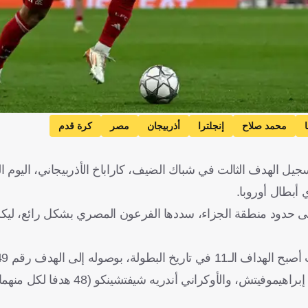
محمد صلاح
إنجلترا
أذربيجان
مصر
كرة قدم
ل الهدف الثالت في شباك الضيف، كاراباخ الأذربيجاني، اليوم ال
أبطال أوروبا.
 بركلة حرة مباشرة على حدود منطقة الجزاء، سددها الفرعون المصري بشكل رائع، 
بوصوله إلى الهدف رقم 49.
، والأوكراني أندريه شيفتشينكو (48 هدفا لكل منهما).