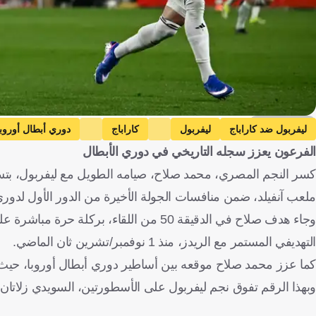
Getty Images
ليفربول ضد كاراباج
ليفربول
كاراباج
دوري أبطال أوروبا
الفرعون يعزز سجله التاريخي في دوري الأبطال
كسر النجم المصري، محمد صلاح، صيامه الطويل مع ليفربول، بتسجي
ملعب آنفيلد، ضمن منافسات الجولة الأخيرة من الدور الأول لدوري 
وجاء هدف صلاح في الدقيقة 50 من اللقاء،
التهديفي المستمر مع الريدز، منذ 1 نوفمبر/تشرين ثان الماضي.
كما عزز محمد صلاح موقعه بين أساطير دوري أبطال أوروبا، حيث أصبح الهداف الـ11 في تاريخ البطولة، 
وبهذا الرقم تفوق نجم ليفربول على الأسطورتين، السويدي زلاتان إبراهيموفيتش