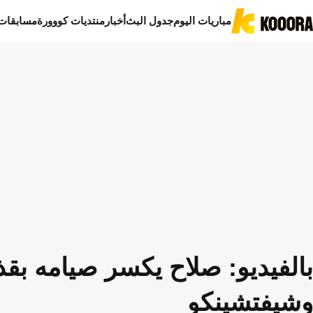
مباريات اليوم
جدول البث
أخبار
منتديات كووورة
مسابقات
بالفيديو: صلاح يكسر صيامه بقذ
وشيفتشينكو