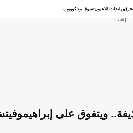
فرق
رياضات
اللاعبون
تسوق مع كووورة
إعلان
يفة.. ويتفوق على إبراهيموفيت