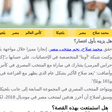
Getty Images
محمد صلاح
مصر
بلجيكا
كأس العالم
مصر
بلجي
هل يزينه بأول انتصار؟
حقق
محمد صلاح، نجم منتخب مصر
، إنجازا مميزا خلال مواجهة بلج
وكتبت شبكة "أوبتا" المتخصصة في الإحصائيات، على حسابها بـ"إكس"
حراس المرمى) يشارك في مباراة مع المنتخب المصري في كأس العالم بع
و161 يومًا)".
ويتواجد المنتخب المصري في المجموعة السابعة إلى جانب بلجيكا وإ
وسبق لصلاح أن أحرز هدفين لمنتخب مصر في مونديال 2018، لكن لا يزال الفراعنة يبحثون عن انتصارهم الأول في تاريخ كأس العالم.
هل استمتعت بهذه القصة؟