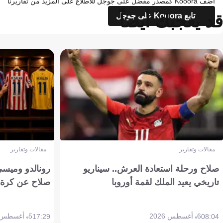
أضف Kooora كمصدر مفضل على جوجل للاطلاع على المزيد من تقاريرنا
قد يعجبك أيضاً
تابع Kooora على جوجل
مقالات وتقارير
مقالات وتقارير
صلاح ورحلة استعادة العرش.. سيناريو
رونالدو وميسي
تاريخي يعيد الملك لقمة أوروبا
صلاح عن كرة 
6 أغسطس 2026
5 أغسطس 2026
17:29
08:04