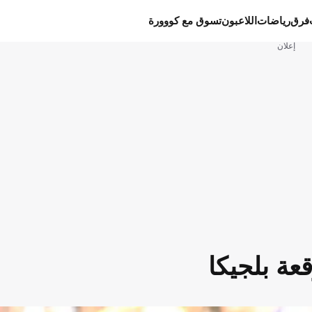
فرق
رياضات
اللاعبون
تسوق مع كووورة
إعلان
عة بلجيكا