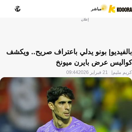
مباشر
إعلان
بالفيديو| بونو يدلي باعتراف صريح.. ويكشف
كواليس عرض بايرن ميونخ
كريم مليم
21 فبراير 2026
09:44