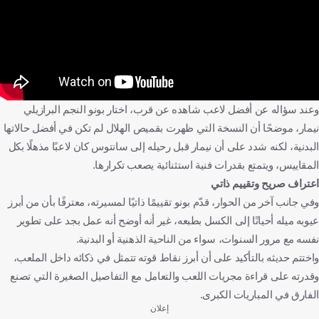
وعند سؤاله عن أفضل لاعب شاهده عن قرب، اختار بونو النجم البرازيلي
نيمار، موضحًا أن النسخة التي ظهرت بقميص الهلال لم تكن في أفضل حالاتها
البدنية، لكنه شدد على أن نيمار قبل رحيله إلى سانتوس كان لاعبًا مذهلًا بكل
المقاييس، ويتمتع بقدرات فنية استثنائية يصعب تكرارها.
اعتراف صريح وتقييم ذاتي
وفي جانب آخر من الحوار، قدّم بونو تقييمًا ذاتيًا لمسيرته، معترفًا بأن من أبرز
عيوبه ميله أحيانًا إلى الكسل بطبعه، غير أنه أوضح أنه عمل بجد على تطوير
نفسه مع مرور السنوات، سواء من الناحية الذهنية أو البدنية.
واختتم حديثه بالتأكيد على أن أبرز نقاط قوته تتمثل في ذكائه داخل الملعب،
وقدرته على قراءة مجريات اللعب والتعامل مع التفاصيل الصغيرة التي تصنع
الفارق في المباريات الكبرى.
إعلان