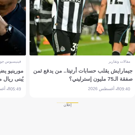
مقالات وتقارير
فينيسيوس جون
جيمارايش يقلب حسابات أرتيتا.. من يدفع ثمن
مورينيو يض
صفقة الـ75 مليون إسترليني؟
يُبنى ريال 
8 أغسطس 2026
8 أغسطس 2026
05:49
09:40
إعلان