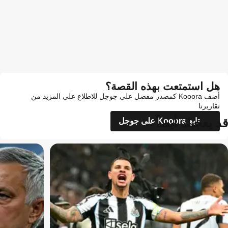
هل استمتعت بهذه القصة؟
أضف Kooora كمصدر مفضل على جوجل للاطلاع على المزيد من
تقاريرنا
قد يعجبك أيضاً
تابع Kooora على جوجل