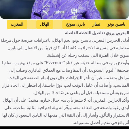
Getty Images
ياسين بونو
نيمار
بايرن ميونخ
الهلال
المغرب
المغربي يروي تفاصيل اللحظة الفاصلة
البرازيل
ألمانيا
المملكة العربية السعودية
كرة قدم
أدلى الحارس المغربي ياسين بونو، نجم الهلال، باعترافات صريحة حول مرحلة
مفصلية في مسيرته الاحترافية، كاشفًا أنه كان قريبًا من الانتقال إلى بايرن
ميونخ خلال الفترة التي سبقت رحيله عن إشبيلية.
وأوضح بونو، في مقابلة حديثة عبر قناة "Ezzequiel" على موقع يوتيوب، نقلتها
صحيفة "اليوم" السعودية، أن المفاوضات مع العملاق البافاري وصلت إلى
مراحل متقدمة، غير أن تأخر الإجراءات حال دون إتمام الصفقة في الوقت
المناسب. وأضاف أن عامل الوقت لعب دورًا حاسمًا، إذ اضطر إلى اتخاذ قرار
سريع بشأن مستقبله، قبل أن يتلقى عرضًا جادًا من الهلال.
وأكد الحارس المغربي أنه لا يشعر بأي ندم حيال خياره، مشددًا على أن الهلال
أبدى رغبة واضحة في التعاقد معه، ووفّر له بيئة احترافية مثالية ساعدته على
الاستقرار والتألق. وأشار إلى أن الثقة التي منحها له النادي السعودي كان لها
أثر بالغ في تقديم أفضل مستوياته.