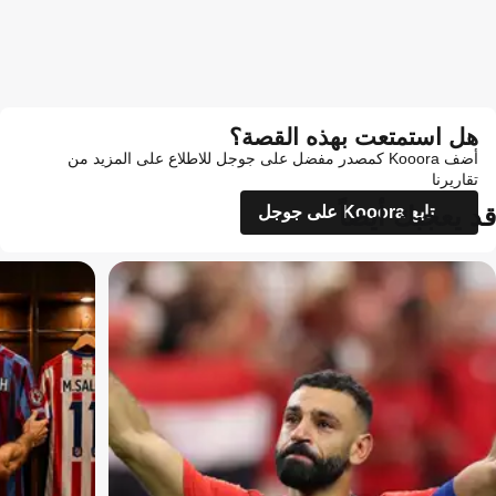
هل استمتعت بهذه القصة؟
أضف Kooora كمصدر مفضل على جوجل للاطلاع على المزيد من
تقاريرنا
قد يعجبك أيضاً
تابع Kooora على جوجل