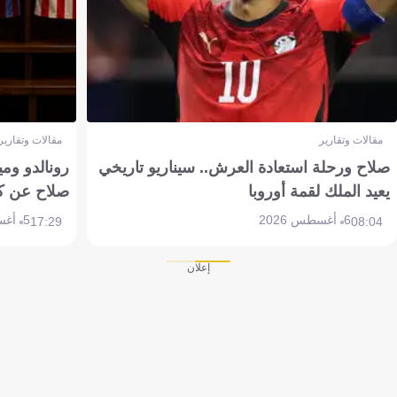
مقالات وتقارير
مقالات وتقارير
صلاح ورحلة استعادة العرش.. سيناريو تاريخي
رونالدو وم
يعيد الملك لقمة أوروبا
صلاح عن ك
6 أغسطس 2026
5 أغسطس 2026
17:29
08:04
إعلان