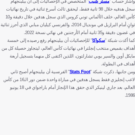
وأشار حساب "
مستر شيب
" المتخصص في الإحصائيات إلى أن بيلينجهام
سجل هدفيه خلال 98 ثانية فقط، ليحقق ثالث أسرع ثنائية في تاريخ نهائيات
كأس العالم، خلف الألماني توني كروس الذي سجل هدفين خلال دقيقة و10
ثوانٍ أمام البرازيل في مونديال 2014، والفرنسي كيليان مبابي الذي أحرز ثنائية
في غضون دقيقة و35 ثانية أمام الأرجنتين في نهائي نسخة 2022.
كما أكدت شبكة "
سكواكا
" للإحصائيات أن بيلينجهام رفع رصيده إلى خمسة
أهداف بقميص منتخب إنجلترا في نهائيات كأس العالم، ليتجاوز حصيلة كل من
مايكل أوين والسير بوبي تشارلتون، اللذين اكتفى كل منهما بتسجيل أربعة
أهداف في البطولة.
ومن جانبها، ذكرت شبكة "
Stats Foot
" الفرنسية أن بيلينجهام أصبح ثاني
لاعب إنجليزي فقط يسجل هدفين في مباراة واحدة ضمن دور الـ16 من كأس
العالم، بعد جاري لينيكر الذي حقق هذا الإنجاز أمام باراجواي في 18 يونيو
1986.