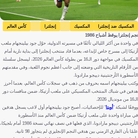
Getty Images
المكسيك ضد إنجلترا
المكسيك
إنجلترا
كأس العالم
نجم إنجلترا يوقظ أشباح 1986
جود بيلينجهام
المكسيك
إنجلترا
كرة قدم
في واحدة من أكثر الليالي تألقًا في مسيرته الدولية، حوّل جود بيلينجهام ملعب
أزتيكا إلى مسرح خاص لإبداعه، بعدما قاد منتخب إنجلترا إلى بداية نارية أمام
المكسيك في مواجهة دور الـ16 من بطولة كأس العالم 2026، ليسجل سلسلة
من الأرقام التاريخية التي وضعته إلى جانب أعظم نجوم اللعبة، وفي مقدمتهم
الأسطورة الأرجنتينية دييجو مارادونا.
وكتب بيلينجهام اسمه بحروف من ذهب في سجلات كأس العالم، بعدما أحرز
هدفين في شباك المنتخب المكسيكي على ملعب أزتيكا، ضمن منافسات دور
الـ16 من مونديال 2026.
ووفقًا لشبكة "
أوبتا
" للإحصائيات، أصبح جود بيلينجهام أول لاعب يسجل هدفين
في مباراة واحدة على ملعب أزتيكا ضمن كأس العالم منذ الأسطورة
الأرجنتيني دييجو مارادونا، الذي فعلها في نصف نهائي نسخة 1986 أمام بلجيكا،
علمًا بأن الفارق الزمني بين هدفي النجم الإنجليزي لم يتجاوز 98 ثانية.