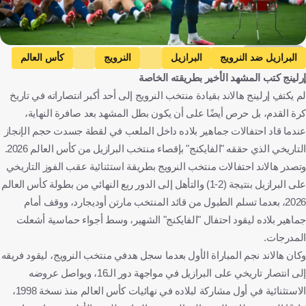
Getty Images
البرازيل ضد النرويج
البرازيل
النرويج
كأس العالم
إرلينج كتب المشهد الأخير بطريقته الخاصة
إرلينج هالاند
البرازيل
النرويج
الولايات المتحدة
كرة قدم
لم يكتفِ إرلينج هالاند بقيادة منتخب النرويج إلى أحد أكبر انتصاراته في تاريخ
كرة القدم، بل حرص أيضًا على أن يكون بطل المشهد بعد صافرة النهاية،
عندما قاد احتفالات جماهير بلاده داخل الملعب في لقطة جسدت حجم الإنجاز
التاريخي الذي حققه "الفايكنج" بإقصاء منتخب البرازيل من كأس العالم 2026.
وتصدر هالاند احتفالات منتخب النرويج بطريقة استثنائية عقب الفوز التاريخي
على البرازيل بنتيجة (2-1) والتأهل إلى الدور ربع النهائي من بطولة كأس العالم
2026، بعدما تسلم الطبول من قائد المنتخب مارتن أوديجارد، ووقف أمام
جماهير بلاده ليقود احتفال "الفايكنج" الشهير، وسط أجواء حماسية أشعلت
المدرجات.
وكان هالاند نجم المباراة الأول بعدما سجل هدفي منتخب النرويج، ليقود فريقه
إلى انتصار تاريخي على البرازيل في مواجهة دور الـ16، ويواصل عروضه
الاستثنائية في أول مشاركة لبلاده في نهائيات كأس العالم منذ نسخة 1998،