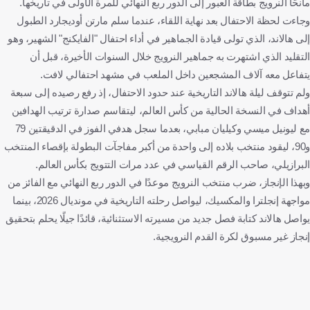
مانحًا النرويج بطاقة العبور إلى الدور ربع النهائي للمرة الأولى في تاريخها.
وجاءت لحظة الاحتفال بعد نهاية اللقاء، عندما سلم مارتن أوديجارد الطبول
إلى هالاند، الذي تولى قيادة الجماهير في أداء احتفال "الفايكنج" الشهير، وهو
التقليد الذي اشتهرت به جماهير النرويج خلال السنوات الأخيرة، قبل أن
يتفاعل معه آلاف المشجعين داخل الملعب في مشهد احتفالي لافت.
ولم تتوقف ليلة هالاند التاريخية عند حدود الاحتفال، إذ رفع رصيده إلى سبعة
أهداف في النسخة الحالية من كأس العالم، ليتقاسم صدارة ترتيب الهدافين
مع ليونيل ميسي وكيليان مبابي، بعدما سجل هدفي الفوز في الدقيقتين 79
و90، ليقود منتخب بلاده إلى واحدة من أكبر مفاجآت البطولة بإقصاء المنتخب
البرازيلي، صاحب الرقم القياسي في عدد مرات التتويج بكأس العالم.
وبهذا الإنجاز، ضرب منتخب النرويج موعدًا في الدور ربع النهائي مع الفائز من
مواجهة إنجلترا والمكسيك، ليواصل رحلته التاريخية في مونديال 2026، بينما
يواصل هالاند كتابة فصل جديد من مسيرته الاستثنائية، قائدًا جيلًا يحلم بتحقيق
إنجاز غير مسبوق لكرة القدم النرويجية.