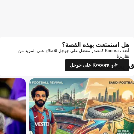
هل استمتعت بهذه القصة؟
أضف Kooora كمصدر مفضل على جوجل للاطلاع على المزيد من
تقاريرنا
قد يعجبك أيضاً
تابع Kooora على جوجل