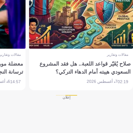
مقالات وتقارير
مقالات وتقارير
صلاح يُغَيّر قواعد اللعبة.. هل فقد المشروع
معضلة مورين
السعودي هيبته أمام الدهاء التركي؟
ترسانة النج
7 أغسطس 2026
6 أغسطس 2026
14:57
02:19
إعلان