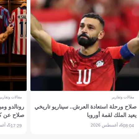
مقالات وتقارير
مقالات وتقارير
صلاح ورحلة استعادة العرش.. سيناريو تاريخي
رونالدو وم
يعيد الملك لقمة أوروبا
صلاح عن ك
6 أغسطس 2026
5 أغسطس 2026
17:29
08:04