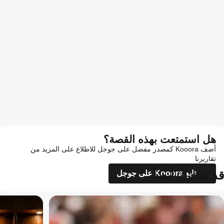
هل استمتعت بهذه القصة؟
أضف Kooora كمصدر مفضل على جوجل للاطلاع على المزيد من
تقاريرنا
قد يعجبك أيضاً
تابع Kooora على جوجل