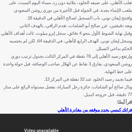
تغلب الأهلي، على ضيفه الخلود، بثلاثية دون رد، مساء اليوم السبت، على
دوري روشن السعودي
الهلال
المملكة العربية السعودية
ملعب الإنماء بجدة، في الجولة قبل الأخيرة من دوري روشن السعودي.
كرة قدم
وافتتح إيفان توني، باب التسجيل لصالح الأهلي في الدقيقة 18.
وبعد دقيقتين، عزز صالح أبو الشامات، تقدم الراقي، بالهدف الثاني.
وقبل نهاية الشوط الأول بنحو 4 دقائق، سجل إنزو ميلوت، ثالث أهداف الأهلي.
وسجل إيفان توني، الهدف الرابع للأهلي، في الدقيقة 64، لكن لم يحتسبه
الحكم بداعي التسلل.
وارتفع رصيد الأهلي إلى 78 نقطة في المركز الثالث بجدول ترتيب دوري
روشن السعودي، بفارق 3 نقاط عن الهلال صاحب الوصافة، قبل جولة واحدة
على خط النهاية.
فيما تجمد رصيد الخلود عند 32 نقطة في المركز 13.
ونال صالح أبو الشامات، جائزة رجل المباراة، بفضل مستواه الرائع على مدار
77 دقيقة، قبل خروجه كبديل.
اقرأ أيضًا
فرانك كيسي يحدد موقفه من مغادرة الأهلي