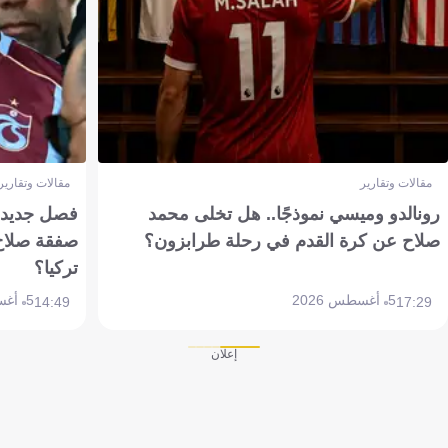
مقالات وتقارير
مقالات وتقارير
رونالدو وميسي نموذجًا.. هل تخلى محمد
فصل جديد بم
صلاح عن كرة القدم في رحلة طرابزون؟
صفقة صلاح
تركيا؟
5 أغسطس 2026
5 أغسطس 2026
14:49
17:29
إعلان