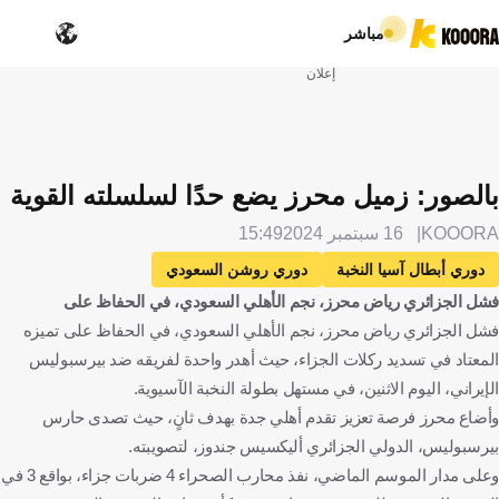
مباشر
إعلان
بالصور: زميل محرز يضع حدًا لسلسلته القوية
KOOORA
16 سبتمبر 2024
15:49
دوري أبطال آسيا النخبة
دوري روشن السعودي
فشل الجزائري رياض محرز، نجم الأهلي السعودي، في الحفاظ على
المملكة العربية السعودية
الأهلي
برسبوليس
إيران
فشل الجزائري رياض محرز، نجم الأهلي السعودي، في الحفاظ على تميزه
رياض محرز
الجزائر
أليكسيس جندوز
كرة قدم
المعتاد في تسديد ركلات الجزاء، حيث أهدر واحدة لفريقه ضد بيرسبوليس
الإيراني، اليوم الاثنين، في مستهل بطولة النخبة الآسيوية.
وأضاع محرز فرصة تعزيز تقدم أهلي جدة بهدف ثانٍ، حيث تصدى حارس
بيرسبوليس، الدولي الجزائري أليكسيس جندوز، لتصويبته.
وعلى مدار الموسم الماضي، نفذ محارب الصحراء 4 ضربات جزاء، بواقع 3 في