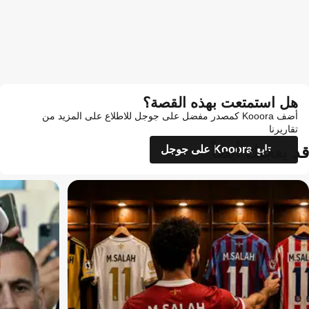
هل استمتعت بهذه القصة؟
أضف Kooora كمصدر مفضل على جوجل للاطلاع على المزيد من
تقاريرنا
قد يعجبك أيضاً
تابع Kooora على جوجل