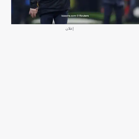
إعلان