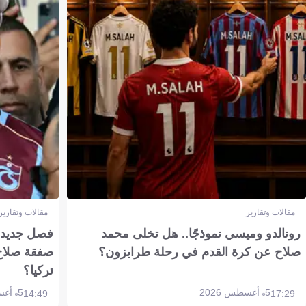
مقالات وتقارير
مقالات وتقارير
رونالدو وميسي نموذجًا.. هل تخلى محمد
فصل جديد بم
صلاح عن كرة القدم في رحلة طرابزون؟
صفقة صلاح
تركيا؟
5 أغسطس 2026
5 أغسطس 2026
14:49
17:29