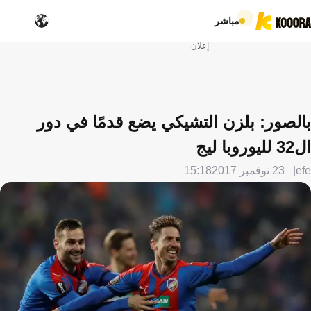
مباشر
إعلان
بالصور: بلزن التشيكي يضع قدمًا في دور
ال32 لليوروبا ليج
efe
23 نوفمبر 2017
15:18