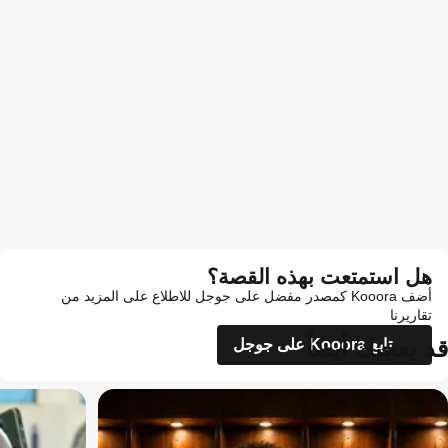
هل استمتعت بهذه القصة؟
أضف Kooora كمصدر مفضل على جوجل للاطلاع على المزيد من
تقاريرنا
قد يعجبك أيضاً
تابع Kooora على جوجل