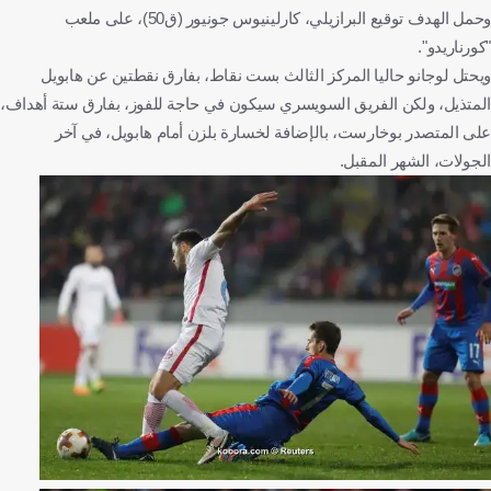
وحمل الهدف توقيع البرازيلي، كارلينيوس جونيور (ق50)، على ملعب
"كورناريدو".
ويحتل لوجانو حاليا المركز الثالث بست نقاط، بفارق نقطتين عن هابويل
المتذيل، ولكن الفريق السويسري سيكون في حاجة للفوز، بفارق ستة أهداف،
على المتصدر بوخارست، بالإضافة لخسارة بلزن أمام هابويل، في آخر
الجولات، الشهر المقبل.