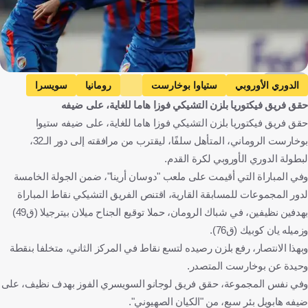
Reuters
الدوري الأوروبي
ستياوا بوخارست
رومانيا
سويسرا
حقق فريق فيكتوريا بلزن التشيكي فوزا هاما للغاية، على ضيفه
فيكتوريا بلزن
التشيك
هابويل بير شيفا
إسرائيل
حقق فريق فيكتوريا بلزن التشيكي فوزا هاما للغاية، على ضيفه ستيوا
كرة قدم
بوخارست الروماني، المتأهل سلفًا، ليقترب من مرافقته إلى دور الـ32،
لبطولة الدوري الأوروبي لكرة القدم.
وفي المباراة التي أقيمت على ملعب "دوسان أرينا"، ضمن الجولة الخامسة
لدور المجموعات للمسابقة القارية، اقتنص الفريق التشيكي نقاط المباراة
بهدفين نظيفين، في شباك الرومان، حملا توقيع الجناح ميلان بيترجيلا (ق49)
وزميله يان كوبيك (ق76).
وبهذا الانتصار، رفع بلزن رصيده لتسع نقاط في المركز الثاني، متخلفا بنقطة
وحيدة عن بوخارست المتصدر.
وفي نفس المجموعة، حقق فريق لوجانو السويسري الفوز بهدف نظيف، على
ضيفه هابويل بئر سبع، من "الكيان الصهيوني".