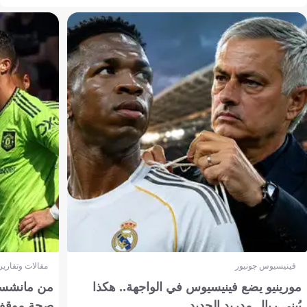
فينيسيوس جونيور
مقالات وتقارير
مورينيو يضع فينيسيوس في الواجهة.. هكذا
من مانشستر
يُبنى ريال مدريد الجديد
صحة موقف تين 