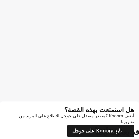
هل استمتعت بهذه القصة؟
أضف Kooora كمصدر مفضل على جوجل للاطلاع على المزيد من
تقاريرنا
قد يعجبك أيضاً
تابع Kooora على جوجل