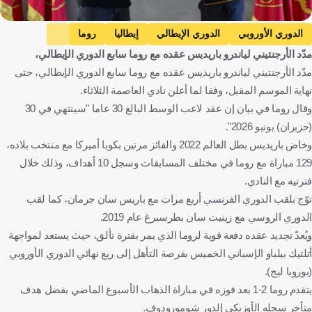
الدوري الأوروبي
الدوري الإيطالي
إيطاليا
روما
مدّد الأرجنتيني لياندرو باريديس عقده مع روما سابع الدوري الإيطالي،
أتلتيك بيلباو
إسبانيا
كالياري
كلاوديو رانييري
مدّد الأرجنتيني لياندرو باريديس عقده مع روما سابع الدوري الإيطالي، حتى
لياندرو باريديس
الأرجنتين
الإنتقالات
كرة قدم
نهاية الموسم المقبل، وفقا لما أعلن نادي العاصمة الثلاثاء.
وقال روما في بيان إن عقد لاعب الوسط البالغ 30 عاما "سينتهي في 30
(حزيران) يونيو 2026".
وخاض باريديس بطل العالم 2022 والفائز مرتين بكوبا أميركا مع منتخب بلاده،
129 مباراة مع روما في مختلف المسابقات وسجل 10 أهداف، وذلك خلال
فترتيه مع النادي.
توّج بلقب الدوري الفرنسي أربع مرات مع باريس سان جرمان، كما لقب
الدوري الروسي مع زينيت سان بطرسبرغ عام 2019.
ويُعدّ تجديد عقده دفعة قوية لروما الذي يمر بفترة تألق، حيث يستعد لمواجهة
أتلتيك بيلباو الإسباني الخميس بفرصة التأهل إلى ربع نهائي الدوري الأوروبي
(يوروبا ليج).
يتقدم روما 2-1 بعد فوزه في مباراة الذهاب الأسبوع الماضي بفضل هدف
متأخر سجله الأوزبكي إلدور شومورودوف.