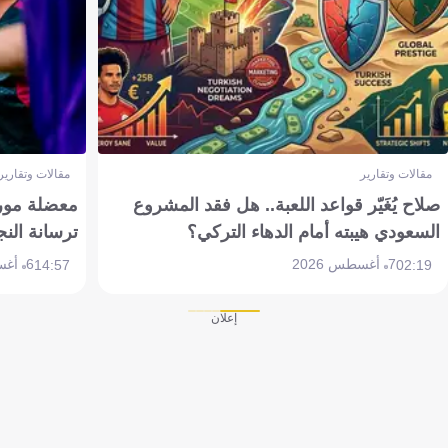
مقالات وتقارير
مقالات وتقارير
صلاح يُغَيّر قواعد اللعبة.. هل فقد المشروع
معضلة مورين
السعودي هيبته أمام الدهاء التركي؟
ترسانة النج
7 أغسطس 2026
6 أغسطس 2026
14:57
02:19
إعلان