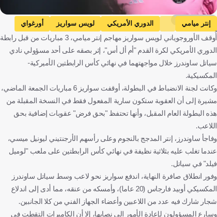
Getty Images
إنتر ميامي
الدوري الأمريكي
لويس سواريز
أورغواي
أُوقف الأوروجوياني لويس سواريز مهاجم إنتر ميامي، 3 مباريات من قبل رابطة
كرة قدم
الدوري الأمريكي لكرة القدم "أم أل أس"، إثر بصقه على أحد مسؤولي نادي
سياتل ساوندرز خلال مواجهتهما في نهائي كأس الرابطتين الأميركية-
المكسيكية.
وكانت لجنة الانضباط في البطولة، أوقفت سواريز 6 مباريات الجمعة الماضي،
مشيرة إلى أن العقوبة ستكون سارية المفعول فقط في النسخة المقبلة من
هذه البطولة العام المقبل، وأنها تحتفظ "بحق فرض" عقوبات إضافية بحق
اللاعب.
وفاجأ ساوندرز، إنتر المدجج بالنجوم وعلى رأسهم الأرجنتيني ليونيل ميسي،
عندما تغلب عليه بثلاثية نظيفة في نهائي كأس الرابطتين على ملعب "لوميل
فيلد" في سياتل.
وفور انطلاق صافرة النهاية، اندفع سواريز نحو لاعب وسط سياتل ساوندرز
المكسيكي أوبيد فارجاس (20 عاما)، وأمسكه من عنقه، مما أدى إلى اندلاع
شجار شارك فيه عدد من اللاعبين وأعضاء الجهاز الفني من كلا الجانبين.
وسارع المسؤولون لإعادة الأمور الى نصابها، إلا أن الكاميرات التقطت في