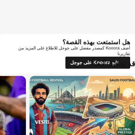
هل استمتعت بهذه القصة؟
أضف Kooora كمصدر مفضل على جوجل للاطلاع على المزيد من
تقاريرنا
قد يعجبك أيضاً
تابع Kooora على جوجل