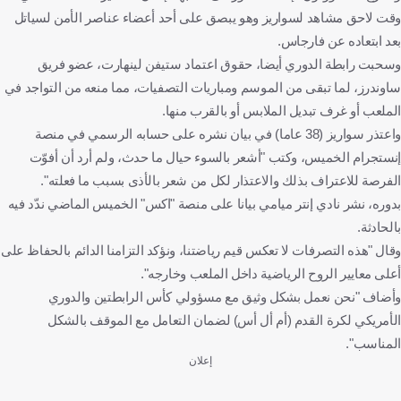
وقت لاحق مشاهد لسواريز وهو يبصق على أحد أعضاء عناصر الأمن لسياتل
بعد ابتعاده عن فارجاس.
وسحبت رابطة الدوري أيضا، حقوق اعتماد ستيفن لينهارت، عضو فريق
ساوندرز، لما تبقى من الموسم ومباريات التصفيات، مما منعه من التواجد في
الملعب أو غرف تبديل الملابس أو بالقرب منها.
واعتذر سواريز (38 عاما) في بيان نشره على حسابه الرسمي في منصة
إنستجرام الخميس، وكتب "أشعر بالسوء حيال ما حدث، ولم أرد أن أفوّت
الفرصة للاعتراف بذلك والاعتذار لكل من شعر بالأذى بسبب ما فعلته".
بدوره، نشر نادي إنتر ميامي بيانا على منصة "اكس" الخميس الماضي ندّد فيه
بالحادثة.
وقال "هذه التصرفات لا تعكس قيم رياضتنا، ونؤكد التزامنا الدائم بالحفاظ على
أعلى معايير الروح الرياضية داخل الملعب وخارجه".
وأضاف "نحن نعمل بشكل وثيق مع مسؤولي كأس الرابطتين والدوري
الأمريكي لكرة القدم (أم أل أس) لضمان التعامل مع الموقف بالشكل
المناسب".
إعلان