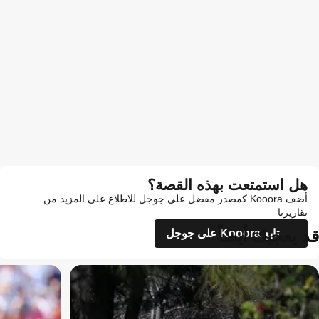
هل استمتعت بهذه القصة؟
أضف Kooora كمصدر مفضل على جوجل للاطلاع على المزيد من
تقاريرنا
قد يعجبك أيضاً
تابع Kooora على جوجل