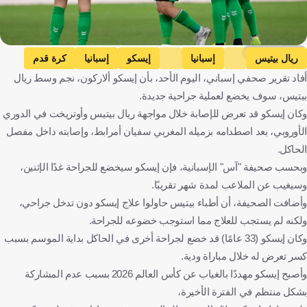
Getty Images
ريال بيتيس
إسبانيا
إيسكو
إسبانيا
كرة قدم
أفاد تقرير صحفي إسباني، اليوم الأحد، بأن إيسكو ألاركون، نجم وسط ريال
بيتيس، سوف يخضع لعملية جراحية جديدة.
وكان إيسكو قد تعرض للإصابة خلال مواجهة ريال بيتيس وأوتريخت في الدوري
الأوروبي، بعد اصطدامه بزميله المغربي سفيان أمرابط، وإصابته داخل مفصل
الحاكل.
وبحسب صحيفة "آس" الإسبانية، فإن إيسكو سيخضع للجراحة غدًا الإثنين،
وسيغيب عن الملاعب لمدة شهر تقريبًا.
وأضافت الصحيفة، أن أطباء بيتيس حاولوا علاج إيسكو دون تدخل جراحي،
ولكنه لم يستجب للعلاج مما استوجب خضوعه للجراحة.
وكان إيسكو (33 عامًا) قد خضع لجراحة أخرى في الحاكل بداية الموسم بسبب
كسر تعرض له خلال مباراة ودية.
وأصبح إيسكو مهددًا بالغياب عن كأس العالم 2026 بسبب عدم المشاركة
بشكل منتظم في الفترة الأخيرة،