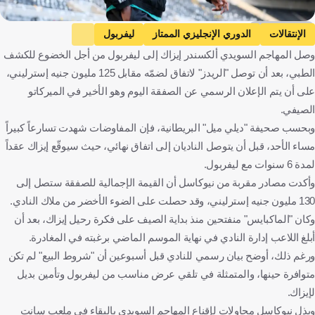
Getty Images
الإنتقالات
الدوري الإنجليزي الممتاز
ليفربول
وصل المهاجم السويدي ألكسندر إيزاك إلى ليفربول من أجل الخضوع للكشف
نيوكاسل يونايتد
أليكسندر إيساك
إنجلترا
كرة قدم
الطبي، بعد أن توصل "الريدز" لاتفاق لضمّه مقابل 125 مليون جنيه إسترليني،
على أن يتم الإعلان الرسمي عن الصفقة اليوم وهو الأخير في الميركاتو
الصيفي.
وبحسب صحيفة "ديلي ميل" البريطانية، فإن المفاوضات شهدت تسارعاً كبيراً
مساء الأحد، قبل أن يتوصل الناديان إلى اتفاق نهائي، حيث سيوقّع إيزاك عقداً
لمدة 6 سنوات مع ليفربول.
وأكدت مصادر مقربة من نيوكاسل أن القيمة الإجمالية للصفقة ستصل إلى
130 مليون جنيه إسترليني، وقد حصلت على الضوء الأخضر من ملاك النادي.
وكان "الماكبايس" منفتحين منذ بداية الصيف على فكرة رحيل إيزاك، بعد أن
أبلغ اللاعب إدارة النادي في نهاية الموسم الماضي برغبته في المغادرة.
ورغم ذلك، أوضح بيان رسمي للنادي قبل أسبوعين أن "شروط البيع" لم تكن
متوافرة حينها، والمتمثلة في تلقي عرض مناسب من ليفربول وتأمين بديل
لإيزاك.
وبذل نيوكاسل محاولات لإقناع المهاجم السويدي بالبقاء في ملعب سانت