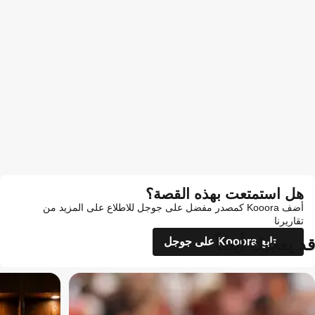
هل استمتعت بهذه القصة؟
أضف Kooora كمصدر مفضل على جوجل للاطلاع على المزيد من
تقاريرنا
قد يعجبك أيضاً
تابع Kooora على جوجل