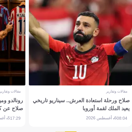
مقالات وتقارير
مقالات وتقارير
صلاح ورحلة استعادة العرش.. سيناريو تاريخي
رونالدو وم
يعيد الملك لقمة أوروبا
صلاح عن ك
6 أغسطس 2026
5 أغسطس 2026
17:29
08:04