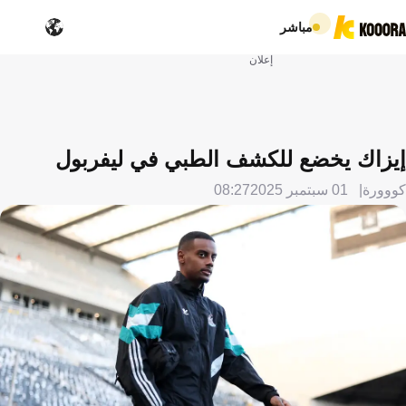
مباشر
إعلان
إيزاك يخضع للكشف الطبي في ليفربول
كووورة
01 سبتمبر 2025
08:27