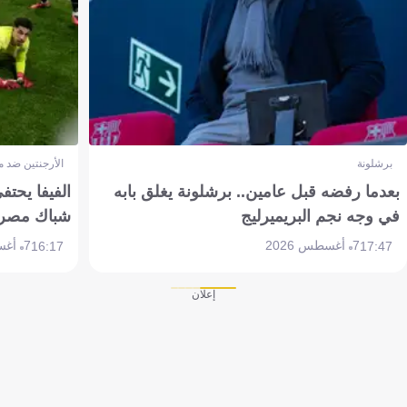
برشلونة
الأرجنتين ضد 
بعدما رفضه قبل عامين.. برشلونة يغلق بابه
الفيفا يحتفي
في وجه نجم البريميرليج
شباك مصر
7 أغسطس 2026
7 أغسطس 2026
16:17
17:47
إعلان