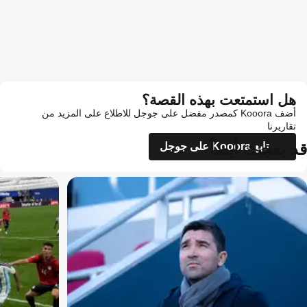
هل استمتعت بهذه القصة؟
أضف Kooora كمصدر مفضل على جوجل للاطلاع على المزيد من
تقاريرنا
قد يعجبك أيضاً
تابع Kooora على جوجل