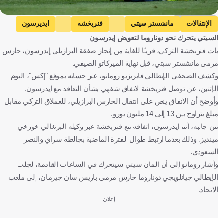
Getty Images
الإنتقالات
مانشستر سيتي
فنربخشه
ايديرسون
السيتي يتحرك نحو دوناروما لتعويض إيدرسون
الدوري الإنجليزي الممتاز
دوري السوبر التركي
جيانلويجي دوناروما
بات فنربخشة التركي، قريبًا للغاية من إنجاز صفقة البرازيلي إيدرسون، حارس
باريس سان جيرمان
إنجلترا
كرة قدم
مرمى مانشستر سيتي، قبل نهاية الميركاتو الصيفي.
وكشف الصحفي الإيطالي فابريزيو رومانو، عبر حسابه بموقع "إكس"، اليوم
الإثنين، عن توصل فنربخشة لاتفاق شفهي بشأن التعاقد مع إيدرسون.
وأوضح أن الاتفاق ينص على انتقال الحارس البرازيلي، للعملاق التركي مقابل
مبلغ يتراوح بين 13 إلى 14 مليون يورو.
من جانبه، أتم إيدرسون، اتفاقه مع فنربخشة عبر وكيله البرتغالي خورخي
مينديز، وذلك بعدما ارتبط طوال الفترة الماضية بجالطة سراي والنصر
السعودي.
وأشار رومانو إلى أن المان سيتي سيتحرك في الساعات القادمة، لجلب
الإيطالي جيانلويجي دوناروما حارس مرمى باريس سان جيرمان، إلى ملعب
الاتحاد.
إعلان