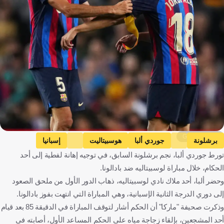
Getty Images
برشلونة
جوردي ألبا
هوسبيتاليت
إسبانيا
تورط جوردي ألبا، نجم برشلونة السابق، في توجيه إهانة لفطية إلى أحد
كرة قدم
الحكام، خلال مباراة لوسبيتاليه ضد بادالونا.
وحضر ألبا، أحد ملاك نادي لوسبيتاليه، ذهاب الدور الأول من ملحق الصعود
إلى دوري الدرجة الثانية الإسبانية، وهي المباراة التي انتهت بفوز بادالونا.
وذكرت صحيفة "ماركا" أن الحكم أشار لتوقف المباراة في الدقيقة 85 بعد قيام
أحد المشجعين، بإلقاء زجاجة مياه على الحكم المساعد الأول، أصابته في