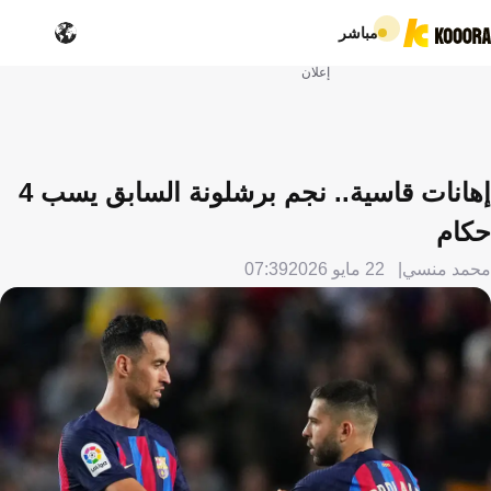
مباشر
إعلان
إهانات قاسية.. نجم برشلونة السابق يسب 4
حكام
محمد منسي
22 مايو 2026
07:39