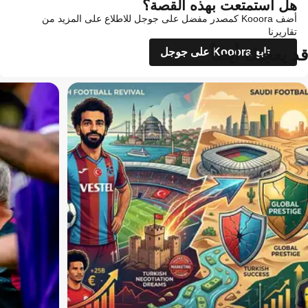
هل استمتعت بهذه القصة؟
أضف Kooora كمصدر مفضل على جوجل للاطلاع على المزيد من
تقاريرنا
قد يعجبك أيضاً
تابع Kooora على جوجل