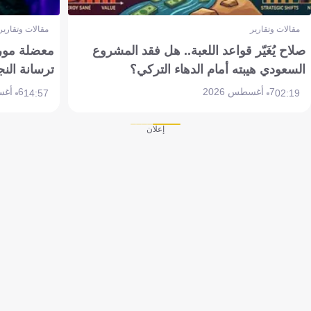
مقالات وتقارير
مقالات وتقارير
صلاح يُغَيّر قواعد اللعبة.. هل فقد المشروع
معضلة مورين
السعودي هيبته أمام الدهاء التركي؟
ترسانة النج
7 أغسطس 2026
6 أغسطس 2026
14:57
02:19
إعلان