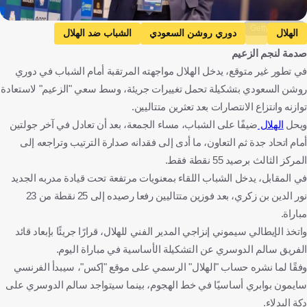
Getty Images
الهلال
دوري روشن السعودي
الشباب ضد الهلال
صدمة لنجم الزعيم
الشباب
سيموني إنزاجي
سالم الدوسري
في تطور غير متوقع، يدخل الهلال مواجهته المرتقبة أمام الشباب في دوري
المملكة العربية السعودية
إيطاليا
كرة قدم
روشن السعودي بتشكيلة تحمل تغييرات جريئة، وسط سعي "الزعيم" لاستعادة
توازنه وانتزاع الانتصارات بعد تعثرين متتاليين.
ويحل
الهلال
ضيفًا على الشباب، مساء الجمعة، بعد أن تعادل في آخر جولتين
أمام اتحاد جدة ثم التعاون، ما أدى إلى فقدانه صدارة الترتيب وتراجعه إلى
المركز الثالث برصيد 55 نقطة فقط.
في المقابل، يدخل الشباب اللقاء بمعنويات مرتفعة تحت قيادة مدربه الجديد
نور الدين بن زكري، بعد فوزين متتاليين رفعا رصيده إلى 25 نقطة من 23
مباراة.
واتخذ الإيطالي سيموني إنزاجي المدير الفني للهلال، قرارًا جريئًا بإبعاد قائد
الفريق سالم الدوسري عن التشكيلة الأساسية في مباراة اليوم.
وفقًا لما نشره حساب "الهلال" الرسمي على موقع "إكس"، سيبدأ الفرنسي
سايمون بوابري أساسيًا في خط الهجوم، بينما سيتواجد سالم الدوسري على
دكة البدلاء.