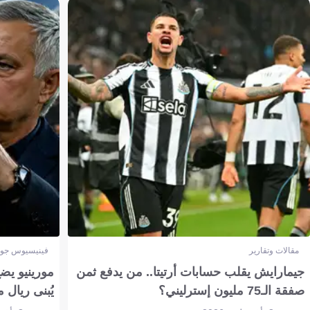
مقالات وتقارير
فينيسيوس جون
جيمارايش يقلب حسابات أرتيتا.. من يدفع ثمن
مورينيو يض
صفقة الـ75 مليون إسترليني؟
يُبنى ريال 