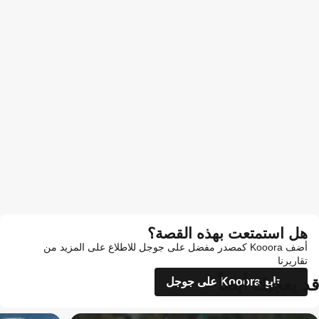
هل استمتعت بهذه القصة؟
أضف Kooora كمصدر مفضل على جوجل للاطلاع على المزيد من
تقاريرنا
قد يعجبك أيضاً
تابع Kooora على جوجل