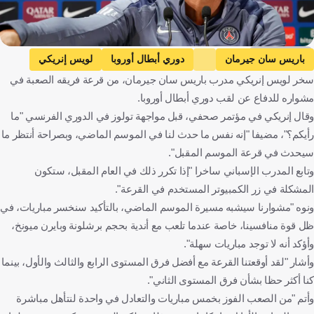
Getty Images
باريس سان جيرمان
دوري أبطال أوروبا
لويس إنريكي
سخر لويس إنريكي مدرب باريس سان جيرمان، من قرعة فريقه الصعبة في
برشلونة
بايرن ميونخ
توتنهام هوتسبير
مشواره للدفاع عن لقب دوري أبطال أوروبا.
تولوز ضد باريس سان جيرمان
تولوز
الدوري الفرنسي
وقال إنريكي في مؤتمر صحفي، قبل مواجهة تولوز في الدوري الفرنسي "ما
كرة قدم
رأيكم؟"، مضيفا "إنه نفس ما حدث لنا في الموسم الماضي، وبصراحة أنتظر ما
سيحدث في قرعة الموسم المقبل".
وتابع المدرب الإسباني ساخرا "إذا تكرر ذلك في العام المقبل، ستكون
المشكلة في زر الكمبيوتر المستخدم في القرعة".
ونوه "مشوارنا سيشبه مسيرة الموسم الماضي، بالتأكيد سنخسر مباريات، في
ظل قوة منافسينا، خاصة عندما تلعب مع أندية بحجم برشلونة وبايرن ميونخ،
وأؤكد أنه لا توجد مباريات سهلة".
وأشار "لقد أوقعتنا القرعة مع أفضل فرق المستوى الرابع والثالث والأول، بينما
كنا أكثر حظا بشأن فرق المستوى الثاني".
وأتم "من الصعب الفوز بخمس مباريات والتعادل في واحدة لنتأهل مباشرة