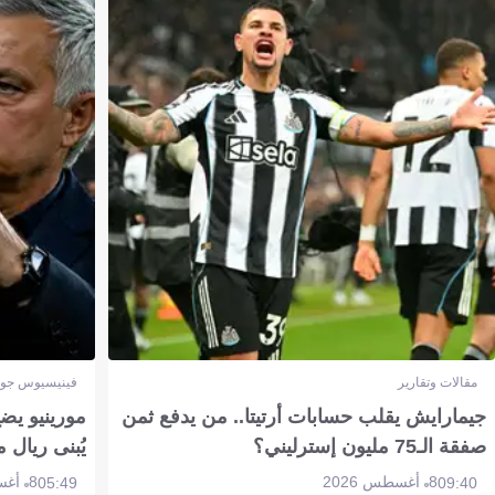
مقالات وتقارير
فينيسيوس جون
جيمارايش يقلب حسابات أرتيتا.. من يدفع ثمن
مورينيو يض
صفقة الـ75 مليون إسترليني؟
يُبنى ريال 
8 أغسطس 2026
8 أغسطس 2026
05:49
09:40