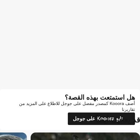
هل استمتعت بهذه القصة؟
أضف Kooora كمصدر مفضل على جوجل للاطلاع على المزيد من
تقاريرنا
قد يعجبك أيضاً
تابع Kooora على جوجل