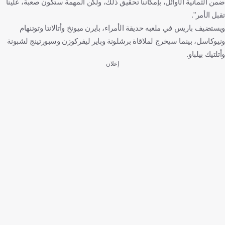
ضمن الثمانية الأوائل، بإمكاننا تحقيق ذلك، ولكن المهمة ستكون صعبة، علينا
تقبل الأمر".
ويستضيف باريس في ملعبه حديقة الأمراء، بايرن ميونخ وأتالانتا وتوتنهام
ونيوكاسل، بينما سيخرج لملاقاة برشلونة وباير ليفركوزن وسبورتينج لشبونة
وأتلتيك بيلباو.
إعلان