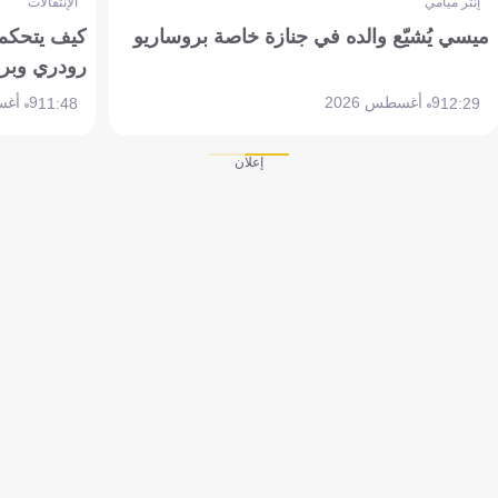
إنتر ميامي
الإنتقالات
ميسي يُشيّع والده في جنازة خاصة بروساريو
كيف يتحكم 
رودري وبر
9 أغسطس 2026
9 أغسطس 2026
11:48
12:29
إعلان