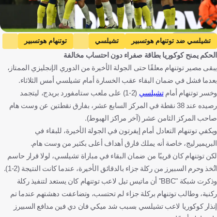
Getty Images
تشيلسي ضد توتنهام هوتسبير
تشيلسي
توتنهام هوتسبير
الحكم يمنح كوكوريا بطاقة صفراء دون احتساب مخالفة
الدوري الإنجليزي الممتاز
مارك كوكوريلا
إنجلترا
إسبانيا
يبقى مصير توتنهام معلقًا حتى الجولة الأخيرة من الدوري الإنجليزي الممتاز،
كرة قدم
بعدما فشل في ضمان البقاء عقب الخسارة أمام تشيلسي أمس الثلاثاء.
وخسر توتنهام أمام
تشيلسي
(2-1) على ملعب ستامفورد بريدج، ليتجمد
رصيده عند 38 نقطة في المركز السابع عشر، بفارق نقطتين عن وست هام
صاحب المركز الثامن عشر (آخر مراكز الهبوط).
ويكفي توتنهام التعادل أمام إيفرتون في الجولة الأخيرة، للبقاء في
البريميرليج، خاصة أنه يملك فارق أهداف أعلى بكثير من وست هام.
لكن توتنهام كان قريبًا من ضمان البقاء في مباراة تشيلسي، لولا قرار حاسم
اتُخذ وحرم السبيرز من ركلة جزاء بالدقائق الأخيرة، عندما كانت النتيجة (2-1).
وذكرت شبكة "BBC" أن ماتيس تيل لاعب توتنهام كان يستعد لتنفيذ ركلة
ركنية، وطالب توتنهام بركلة جزاء لم تحتسب، وتضاعفت دهشتهم عندما تم
إنذار كوكوريا لاعب تشيلسي بسبب شد ميكي فان دي فين مدافع السبيرز