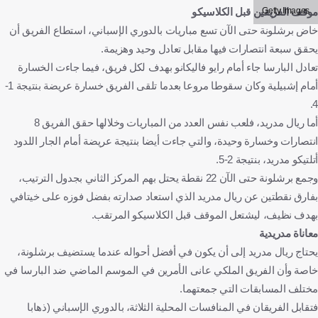
Getty Images
موقف الفريقين قبل الكلاسيكو
خاض برشلونة حتى الآن تسع مباريات بالدوري الإسباني، استطاع الفريق أن
يحقق سبعة انتصارات فيها مقابل تعادل وحيد وهزيمة.
تعادل البارسا جاء أمام رايو فاليكانو بهدف لكل فريق، فيما جاءت الخسارة
أمام إشبيلية وكان سقوطا مروعا بعدما تلقى الفريق خسارة عريضة بنتيجة 1-
4.
أما ريال مدريد، فلعب نفس العدد من المباريات وخلالها حقق الفريق 8
انتصارات وخسارة وحيدة، والتي جاءت أيضا بنتيجة عريضة أمام الجار اللدود
أتلتيكو مدريد، بنتيجة 2-5.
وجمع برشلونة حتى الآن 22 نقطة يحتل بهم المركز الثاني بجدول الترتيب،
بفارق نقطتين عن ريال مدريد الذي استعاد صدارته بفضل فوزه على خيتافي
بهدف نظيف، ليشتعل الموقف قبل الكلاسيكو المرتقب.
معاناة مدريدية
يحتاج ريال مدريد إلى أن يكون في أفضل أحواله عندما يستضيف برشلونة،
خاصة وأن الفريق الملكي عانى الأمرين في الموسم الماضي ضد البارسا في
مختلف المسابقات التي جمعتهما.
فتقابل الفريقان في المنافسات المحلية الثلاثة، بالدوري الإسباني (ذهابا