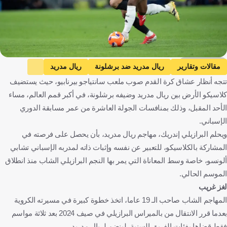
Getty Images
مقالات وتقارير
ريال مدريد ضد برشلونة
ريال مدريد
تتجه أنظار عشاق كرة القدم صوب ملعب سانتياجو بيرنابيو، حيث يستضيف
برشلونة
الدوري الإسباني
إندريك
تشابي ألونسو
كلاسيكو الأرض بين ريال مدريد وضيفه برشلونة، في أكبر قمم العالم، مساء
كارلو أنشيلوتي
إسبانيا
البرازيل
إيطاليا
كرة قدم
الأحد المقبل، وذلك بمنافسات الجولة العاشرة من عمر مسابقة الدوري
الإسباني.
ويحلم البرازيلي إندريك، مهاجم ريال مدريد، بأن يحصل على فرصته في
المشاركة بالكلاسيكو، للتعبير عن نفسه وإثبات ذاته لمدربه الإسباني تشابي
ألونسو، خاصة وسط المعاناة التي يمر بها النجم البرازيلي الشاب منذ انطلاق
الموسم الحالي.
لغز غريب
المهاجم الشاب صاحب الـ 19 عاما، اتخذ خطوة كبيرة في مسيرته الكروية
بعدما قرر الانتقال من بالميراس البرازيلي في صيف 2024 بعد ثلاثة مواسم
فقط قضاها بفئات الفريق السنية، لينضم لريال مدريد.