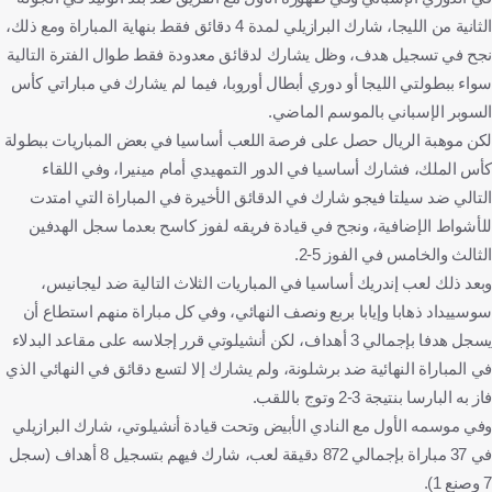
الثانية من الليجا، شارك البرازيلي لمدة 4 دقائق فقط بنهاية المباراة ومع ذلك،
نجح في تسجيل هدف، وظل يشارك لدقائق معدودة فقط طوال الفترة التالية
سواء ببطولتي الليجا أو دوري أبطال أوروبا، فيما لم يشارك في مباراتي كأس
السوبر الإسباني بالموسم الماضي.
لكن موهبة الريال حصل على فرصة اللعب أساسيا في بعض المباريات ببطولة
كأس الملك، فشارك أساسيا في الدور التمهيدي أمام مينيرا، وفي اللقاء
التالي ضد سيلتا فيجو شارك في الدقائق الأخيرة في المباراة التي امتدت
للأشواط الإضافية، ونجح في قيادة فريقه لفوز كاسح بعدما سجل الهدفين
الثالث والخامس في الفوز 5-2.
وبعد ذلك لعب إندريك أساسيا في المباريات الثلاث التالية ضد ليجانيس،
سوسييداد ذهابا وإيابا بربع ونصف النهائي، وفي كل مباراة منهم استطاع أن
يسجل هدفا بإجمالي 3 أهداف، لكن أنشيلوتي قرر إجلاسه على مقاعد البدلاء
في المباراة النهائية ضد برشلونة، ولم يشارك إلا لتسع دقائق في النهائي الذي
فاز به البارسا بنتيجة 3-2 وتوج باللقب.
وفي موسمه الأول مع النادي الأبيض وتحت قيادة أنشيلوتي، شارك البرازيلي
في 37 مباراة بإجمالي 872 دقيقة لعب، شارك فيهم بتسجيل 8 أهداف (سجل
7 وصنع 1).