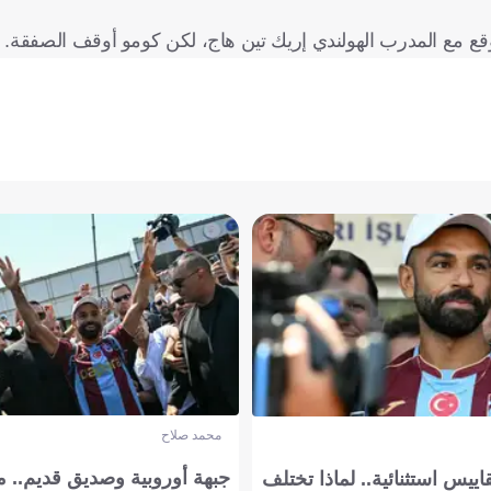
وقع مع المدرب الهولندي إريك تين هاج، لكن كومو أوقف الصفقة.
محمد صلاح
جبهة أوروبية وصديق قديم.. ما
يس استثنائية.. لماذا تختلف