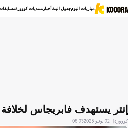
مباريات اليوم
جدول البث
أخبار
منتديات كووورة
مسابقات
إنتر يستهدف فابريجاس لخلافة 
كووورة
02 يونيو 2025
08:03