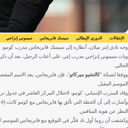
Getty Images
الإنتقالات
الدوري الإيطالي
سيسك فابريجاس
سيموني إنزاجي
وجه نادي إنتر ميلان، أنظاره إلى سيسك فابريجاس مدرب كومو، م
كرة قدم
وبات سيموني إنزاجي مدرب إنتر، على أعتاب الرحيل، بعد أن ذكرت 
الحالي.
ووفقا لشبكة "
كالتشيو ميركاتو
"، فإن فابريجاس، يعد الاسم المفضل
الموسم المقبل.
وقاد المدرب الإسباني، كومو، لاحتلال المركز العاشر في جدول ترتي
النظر عن هوية المنافس.
وكشفت أن روما أول ناد فكّر في التوقيع مع فابريجاس للموسم ال