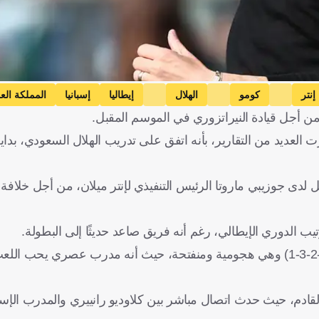
إنتر
كومو
الهلال
إيطاليا
إسبانيا
المملكة الع
ن أجل قيادة النيراتزوري في الموسم المقبل.
العديد من التقارير، بأنه اتفق على تدريب الهلال السعودي، بدا
 لدى جوزيبي ماروتا الرئيس التنفيذي لإنتر ميلان، من أجل خلافة
ب الدوري الإيطالي، رغم أنه فريق صاعد حديثًا إلى البطولة.
وأشارت إلى أن الخطة التي تألق بها فابريجاس مع كومو كانت (4-2-3-1) وهي هجومية ومنفتحة، حيث أنه مدرب 
قادم، حيث حدث اتصال مباشر بين كلاوديو رانييري والمدرب الإس