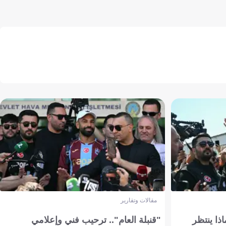
مقالات وتقارير
ذا ينتظر
"قنبلة العام".. ترحيب فني وإعلامي