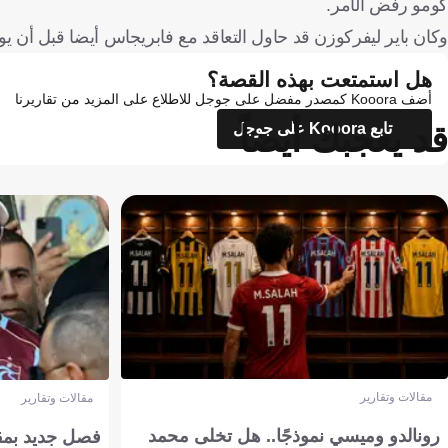
كومو رفض الأمر.
وكان باير ليفركوزن قد حاول التعاقد مع فابريجاس أيضا قبل أن ي
هل استمتعت بهذه القصة؟
أضف Kooora كمصدر مفضل على جوجل للاطلاع على المزيد من تقاريرنا
قد يعجبك أيضاً
تابع Kooora على جوجل
مقالات وتقارير
مقالات وتقارير
رونالدو وميسي نموذجًا.. هل تخلى محمد
فصل جديد بمقاي