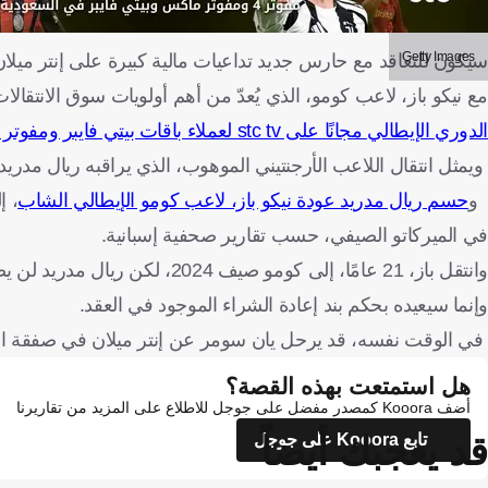
Getty Images
سيكون للتعاقد مع حارس جديد تداعيات مالية كبيرة على إنتر ميلان
مع نيكو باز، لاعب كومو، الذي يُعدّ من أهم أولويات سوق الانتقالات
الدوري الإيطالي مجانًا على stc tv لعملاء باقات بيتي فايبر ومفوتر 4 وماكس وبرو 4 و5
ويمثل انتقال اللاعب الأرجنتيني الموهوب، الذي يراقبه ريال مدر
و
حسم ريال مدريد عودة نيكو باز، لاعب كومو الإيطالي الشاب
، إ
في الميركاتو الصيفي، حسب تقارير صحفية إسبانية.
وانتقل باز، 21 عامًا، إلى كومو
وإنما سيعيده بحكم بند إعادة الشراء الموجود في العقد.
في الوقت نفسه، قد يرحل يان سومر عن إنتر ميلان في صفقة انتق
هل استمتعت بهذه القصة؟
أضف Kooora كمصدر مفضل على جوجل للاطلاع على المزيد من تقاريرنا
قد يعجبك أيضاً
تابع Kooora على جوجل