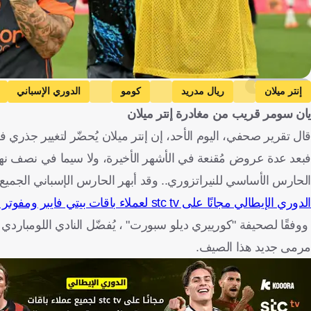
Getty Images
إنتر ميلان
ريال مدريد
كومو
الدوري الإسباني
يان سومر قريب من مغادرة إنتر ميلان
قال تقرير صحفي، اليوم الأحد، إن إنتر ميلان يُحضّر لتغيير جذر
فبعد عدة عروض مُقنعة في الأشهر الأخيرة، ولا سيما في نصف نها
الحارس الأساسي للنيراتزوري.. وقد أبهر الحارس الإسباني الجمي
الدوري الإيطالي مجانًا على stc tv لعملاء باقات بيتي فايبر ومفوتر 4 وماكس وبرو 4 و5
ووفقًا لصحيفة "كورييري ديلو سبورت" ، يُفضّل النادي اللومباردي 
مرمى جديد هذا الصيف.