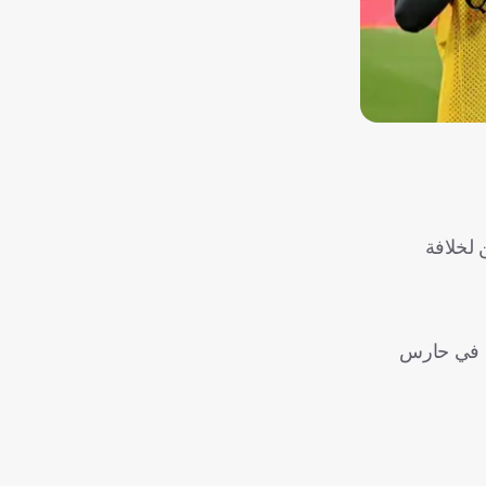
 لخلافة
لة في حارس