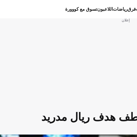
فرق
رياضات
اللاعبون
تسوق مع كووورة
إعلان
لخطف هدف ريال مدريد