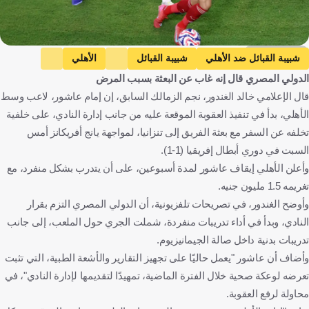
Getty Images
شبيبة القبائل ضد الأهلي
شبيبة القبائل
الأهلي
الدولي المصري قال إنه غاب عن البعثة بسبب المرض
دوري أبطال إفريقيا
البنك الأهلي ضد الأهلي
البنك الأهلي
قال الإعلامي خالد الغندور، نجم الزمالك السابق، إن إمام عاشور، لاعب وسط
الدوري المصري الممتاز
إمام عاشور
الجزائر
مصر
الأهلي، بدأ في تنفيذ العقوبة الموقعة عليه من جانب إدارة النادي، على خلفية
كرة قدم
تخلفه عن السفر مع بعثة الفريق إلى تنزانيا، لمواجهة يانج أفريكانز أمس
السبت في دوري أبطال إفريقيا (1-1).
وأعلن الأهلي إيقاف عاشور لمدة أسبوعين، على أن يتدرب بشكل منفرد، مع
تغريمه 1.5 مليون جنيه.
وأوضح الغندور، في تصريحات تلفزيونية، أن الدولي المصري التزم بقرار
النادي، وبدأ في أداء تدريبات منفردة، شملت الجري حول الملعب، إلى جانب
تدريبات بدنية داخل صالة الجيمانيزيوم.
وأضاف أن عاشور "يعمل حاليًا على تجهيز التقارير والأشعة الطبية، التي تثبت
تعرضه لوعكة صحية خلال الفترة الماضية، تمهيدًا لتقديمها لإدارة النادي"، في
محاولة لرفع العقوبة.