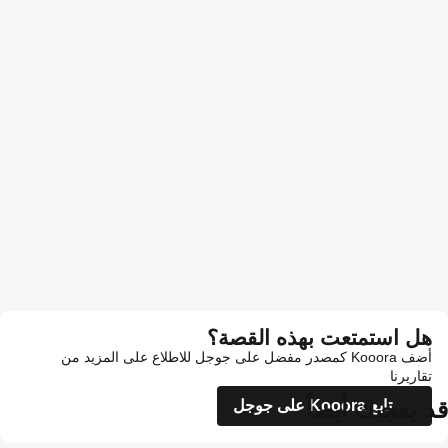
هل استمتعت بهذه القصة؟
أضف Kooora كمصدر مفضل على جوجل للاطلاع على المزيد من
تقاريرنا
قد يعجبك أيضاً
تابع Kooora على جوجل