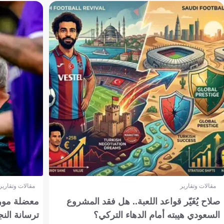
مقالات وتقارير
مقالات وتقارير
صلاح يُغَيّر قواعد اللعبة.. هل فقد المشروع
معضلة مورين
السعودي هيبته أمام الدهاء التركي؟
ترسانة النج