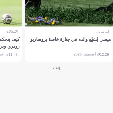
إنتر ميامي
الإنتقالات
ميسي يُشيّع والده في جنازة خاصة بروساريو
كيف يتحكم 
رودري وبر
9 أغسطس 2026
9 أغسطس 2026
11:48
12:29
إعلان