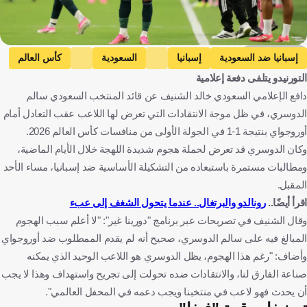
Getty Images
إسبانيا ضد السعودية
إسبانيا
السعودية
كأس العالم
التورنيدو يتلفى دفعة إعلامية
سالم الدوسري
إسبانيا
المملكة العربية السعودية
دافع الإعلامي السعودي خالد الشنيف عن قائد المنتخب السعودي سالم
الولايات المتحدة
كرة قدم
الدوسري، في ظل موجة الانتقادات التي تعرض لها اللاعب عقب التعادل أمام
أوروجواي بنتيجة 1-1 في الجولة الأولى من منافسات كأس العالم 2026.
وكان الدوسري قد تعرض لحملة هجوم شديدة اللهجة خلال الأيام الماضية،
ومطالبات مستمرة باستبعاده من التشكيلة الأساسية ضد إسبانيا، مساء الأحد
المقبل.
اقرأ أيضًا..
رونالدو والبرتغال.. عندما يتحول الشغف إلى عبء
وقال الشنيف في تصريحات عبر برنامج "دورينا غير": "لا أعلم سبب الهجوم
المبالغ فيه على سالم الدوسري، صحيح أنه لم يقدم الممطلوب ضد أوروجواي
وأضاف: "رغم هذا الهجوم، يظل الدوسري هو اللاعب الوحيد الذي يمكنه
صناعة الفارق لنا، والانتقادات ضده تحولت إلى تجريح واستهداف وهذا لا يجب
أن يحدث فهو لاعب في منتخبنا ويجب دعمه في المحفل العالمي".