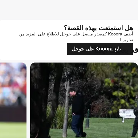
هل استمتعت بهذه القصة؟
أضف Kooora كمصدر مفضل على جوجل للاطلاع على المزيد من
تقاريرنا
قد يعجبك أيضاً
تابع Kooora على جوجل