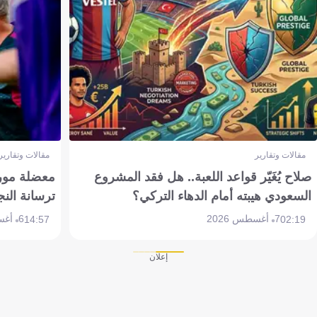
مقالات وتقارير
مقالات وتقارير
صلاح يُغَيّر قواعد اللعبة.. هل فقد المشروع
معضلة مورين
السعودي هيبته أمام الدهاء التركي؟
ترسانة النج
7 أغسطس 2026
6 أغسطس 2026
14:57
02:19
إعلان