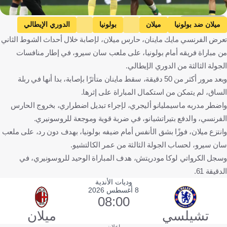
Getty Images
ميلان ضد بولونيا
ميلان
بولونيا
الدوري الإيطالي
تعرض الفرنسي مايك ماينان، حارس ميلان، لإصابة خلال أحداث الشوط الثاني
مايك ماينان
ماسيميليانو أليجري
إيطاليا
كرة قدم
من مباراة فريقه أمام بولونيا، على ملعب سان سيرو، في إطار منافسات
الجولة الثالثة من الدوري الإيطالي.
وبعد مرور أكثر من 50 دقيقة، سقط ماينان متأثرًا بإصابة، بدا أنها في ربلة
الساق، لم يتمكن من استكمال المباراة على إثرها.
واضطر مدربه ماسيمليانو أليجري، لإجراء تبديل اضطراري، بخروج الحارس
الفرنسي، والدفع بتيراتشيانو، في ضربة قوية وموجعة للروسونيري.
وانتزع ميلان، فوزًا بشق الأنفس أمام ضيفه بولونيا، بهدف دون رد، على ملعب
سان سيرو، لحساب الجولة الثالثة من عمر الكالتشيو.
وسجل الكرواتي لوكا مودريتش، هدف المباراة الوحيد للروسونيري، في
الدقيقة 61.
وديات الأندية
8 أغسطس 2026
08:00
تشيلسي
ميلان
إعلان