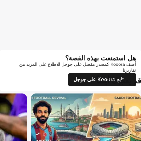
هل استمتعت بهذه القصة؟
أضف Kooora كمصدر مفضل على جوجل للاطلاع على المزيد من
تقاريرنا
قد يعجبك أيضاً
تابع Kooora على جوجل