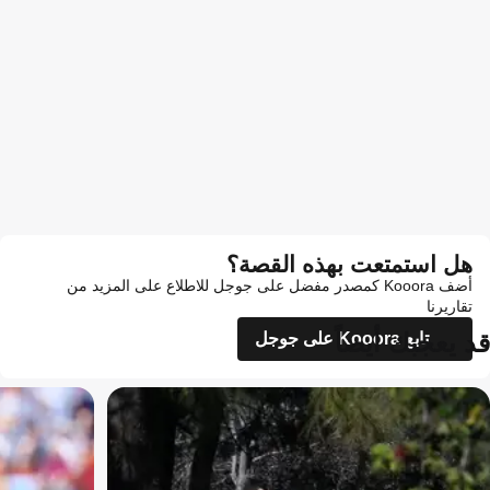
هل استمتعت بهذه القصة؟
أضف Kooora كمصدر مفضل على جوجل للاطلاع على المزيد من
تقاريرنا
قد يعجبك أيضاً
تابع Kooora على جوجل