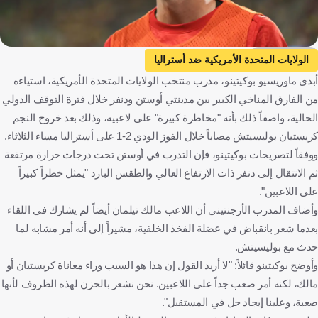
Getty Images
الولايات المتحدة الأمريكية ضد أستراليا
أبدى ماوريسيو بوكيتينو، مدرب منتخب الولايات المتحدة الأمريكية، استياءه
الولايات المتحدة الأمريكية
أستراليا
المباريات الودية
من الفارق المناخي الكبير بين مدينتي أوستن ودنفر خلال فترة التوقف الدولي
ماوريسيو بوتشيتينو
ميلان ضد فيورنتينا
ميلان
الحالية، واصفاً ذلك بأنه "مخاطرة كبيرة" على لاعبيه، وذلك بعد خروج النجم
فيورنتينا
الدوري الإيطالي
كريستيان بوليسيتش
كريستيان بوليسيتش مصاباً خلال الفوز الودي 2-1 على أستراليا مساء الثلاثاء.
الولايات المتحدة
أستراليا
الأرجنتين
إيطاليا
كرة قدم
ووفقاً لتصريحات بوكيتينو، فإن التدرب في أوستن تحت درجات حرارة مرتفعة
ثم الانتقال إلى دنفر ذات الارتفاع العالي والطقس البارد "يمثل خطراً كبيراً
على اللاعبين".
وأضاف المدرب الأرجنتيني أن اللاعب مالك تيلمان أيضاً لم يشارك في اللقاء
بعدما شعر بانقباض في عضلة الفخذ الخلفية، مشيراً إلى أنه أمر مشابه لما
حدث مع بوليسيتش.
وأوضح بوكيتينو قائلاً: "لا أريد القول إن هذا هو السبب وراء معاناة كريستيان أو
مالك، لكنه أمر صعب جداً على اللاعبين. نحن نشعر بالحزن لهذه الظروف لأنها
صعبة، وعلينا إيجاد حل في المستقبل".