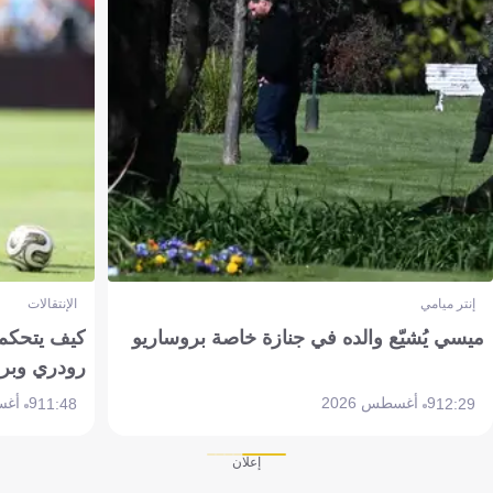
إنتر ميامي
الإنتقالات
ميسي يُشيّع والده في جنازة خاصة بروساريو
كيف يتحكم 
رودري وبر
9 أغسطس 2026
9 أغسطس 2026
11:48
12:29
إعلان