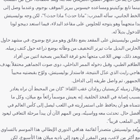
بينما تابع بوكيتينو ومساعده خيسوس بيريز الموقف بوجوم. وعندما وصل إلى
الخط الجانبي، سأله المدرب: "ماذا حدث؟ ماذا حدث؟"، لكن وجه بوليسيتش
بدا متجهماً وهو يتوجه للجلوس على مقاعد البدلاء، فيما استعد دييجو لونا
للدخول بديلاً له.
جلس بوليسيتش على المقعد بضع دقائق وهو منزعج بوضوح، في مشهد حاول
الحارس البديل مات تيرنر التخفيف من وطأته بوضع ذراعه حول كتف زميله.
وبعد ذلك، نهض اللاعب متجهاً نحو غرفة الملابس بصحبة اثنين من أفراد
الطاقم الطبي، وقبل دخوله الممر الداخلي، دوى صوت الجماهير محتفلاً بهدف
هاجي رايت الذي عدّل النتيجة، فاستدار بوليسيتش، ولوّح بقبضتيه محيياً
الجمهور، ثم واصل طريقه إلى الداخل.
وقال زميله كريستيان رولدان عقب اللقاء: "كان من المحبط أن نراه يغادر
بسبب إصابة في الفخذ الخلفية. إنه يعيش موسماً رائعاً مع ميلان، وكل ما
نتمناه هو أن يحافظ على استمراريته في اللعب ليصل إلى كأس العالم في
أفضل حال. تحدثت معه وواسيتُه، ومن المهم الآن أن يبدأ مرحلة التعافي ليعود
إلى الملعب قريباً".
ويُعد بوليسيتش متصدراً لقائمة هدافي الدوري الإيطالي هذا الموسم بالتساوي
مع أكثر من لاعب، ومن المقرر أن يعود إلى ناديه ميلان هذا الأسبوع، لكن