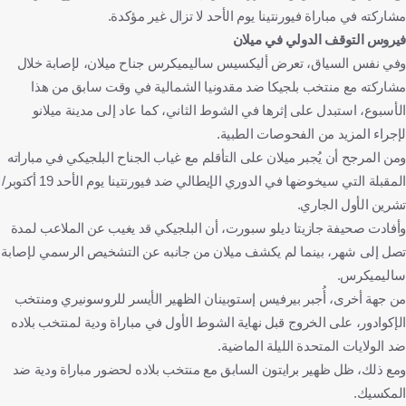
مشاركته في مباراة فيورنتينا يوم الأحد لا تزال غير مؤكدة.
فيروس التوقف الدولي في ميلان
وفي نفس السياق، تعرض أليكسيس ساليميكرس جناح ميلان، لإصابة خلال
مشاركته مع منتخب بلجيكا ضد مقدونيا الشمالية في وقت سابق من هذا
الأسبوع، استبدل على إثرها في الشوط الثاني، كما عاد إلى مدينة ميلانو
لإجراء المزيد من الفحوصات الطبية.
ومن المرجح أن يُجبر ميلان على التأقلم مع غياب الجناح البلجيكي في مباراته
المقبلة التي سيخوضها في الدوري الإيطالي ضد فيورنتينا يوم الأحد 19 أكتوبر/
تشرين الأول الجاري.
وأفادت صحيفة جازيتا ديلو سبورت، أن البلجيكي قد يغيب عن الملاعب لمدة
تصل إلى شهر، بينما لم يكشف ميلان من جانبه عن التشخيص الرسمي لإصابة
ساليميكرس.
من جهة أخرى، أُجبر بيرفيس إستوبينان الظهير الأيسر للروسونيري ومنتخب
الإكوادور، على الخروج قبل نهاية الشوط الأول في مباراة ودية لمنتخب بلاده
ضد الولايات المتحدة الليلة الماضية.
ومع ذلك، ظل ظهير برايتون السابق مع منتخب بلاده لحضور مباراة ودية ضد
المكسيك.