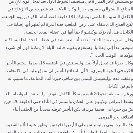
بوليسيتش غادر المباراة في منتصف الشوط الأول بعد تدخل قوي ثانٍ من
المدافع الأسترالي جيسون جيريا. وكان اللاعب قد شعر ببعض الانزعاج في
الكاحل الأسبوع الماضي، وشارك لـ18 دقيقة فقط أمام الإكوادور يوم الجمعة،
لكن العلاج الذي تلقاه على أرض الملعب هذه المرة لم يُظهر أنها إصابة في
الكاحل، قبل أن يؤكد بوكيتينو لاحقاً أنها في عضلة الفخذ الخلفية.
وقال المدرب بعد اللقاء: "أعتقد أنه شعر بشد في عضلة الفخذ الخلفية، لكنه
سيطير غداً إلى إيطاليا، وسنقوم بتقييم حالته الليلة. لا يمكننا قول أي شيء
مؤكد في الوقت الحالي".
وكان جيريا قد تدخل أولاً ضد بوليسيتش في الدقيقة 15، بعدما استلم الأخير
الكرة في الجهة اليسرى، إلا أن المدافع الأسترالي تفوق عليه في الالتحام،
وعلقت قدم بوليسيتش اليمنى بين ساقي جيريا أثناء المتابعة، ما تسبب له
بألم في الكاحل.
ورغم سقوطه لنحو 30 ثانية ممسكاً بالكاحل، نهض بوليسيتش لمواصلة اللعب
وسط اعتراض بوكيتينو على الحكم، واستمر في الأداء حتى الدقيقة 26، حين
مرّ من جيريا في هجمة مرتدة، لكن الأخير عرقله مجدداً من الخلف أثناء
انطلاقه نحو المرمى.
هذه المرة، بقي بوليسيتش على الأرض لدقيقتين، وظهر عليه الألم الشديد،
قبل أن يتدخل الجهاز الطبي الأمريكي لعلاجه. وبعد لحظات، خرج من الملعب