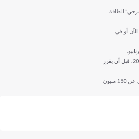
الك 75% من أسهم شركة "كوكس إنرجي" للطاقة
ل": "سواء الآن أو في
ابيو.
وكان بيريز قد فاز بالتزكية في انتخابات أعوام 2009 و2013 و2017 و2021 و2025. وكان من المزمع أن تنتهي ولايته الحالية عام 2029، قبل أن يقرر
وأعلن بيريز أنه سيعين جوزيه مورينيو مدربًا للميرينجي، في حال فوزه بالانتخابات، بالإضافة لضم نجم - لم يعلن عنه - بمقابل لا يقل عن 150 مليون