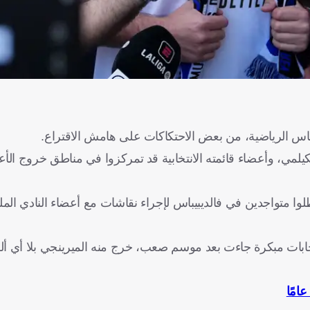
بيباس الرياضية، من بعض الاحتكاكات على هامش الاقتراع.
كيلمي، وأعضاء قائمته الانتخابية قد تمركزوا في مناطق خروج الأع
ا متواجدين في فالديبيباس لإجراء نقاشات مع أعضاء النادي الملكي
نتخابات مبكرة جاءت بعد موسم صعب، خرج منه الميرينجي بلا أي أل