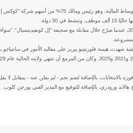
ويُلقب ريكيلمي، البالغ من العمر 37 عامًا، بـ"ملك الشمس" في الأوساط المالية، وهو رئيس وم
ي 30 دولة.
وكان ريكيلمي قد ألمح إلى نيته الترشح لرئاسة الريال منذ عام 2021، عندما صرّح خلال مقابلة مع صحيفة "إل كونفيدينسيا
 مشروعه.
ة شهدت هيمنة فلورنتينو بيريز على مقاليد الأمور في سانتياجو برن
هالاند ورودري، بالإضافة للتوقيع مع المدير الفني يورجن كلوب.