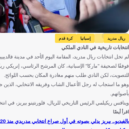
Getty Images
ريال مدريد
إسبانيا
كرة قدم
انتخابات تاريخية في النادي الملكي
لم تخل انتخابات ريال مدريد، المقامة اليوم الأحد في مدينة فالدي
فوفقًا لصحيفة "ماركا" الإسبانية، كان المرشح الرئاسي، إنريكي ري
للتصويت، لكن النادي طلب منهم مغادرة المكان بحسب اللوائح.
وهو ما استجاب له رجل الأعمال الشاب وفريقه الانتخابي، الذين ظلو
بأصواتهم.
وينافس ريكيلمي الرئيس التاريخي للريال، فلورنتينو بيريز، في ا
اقرأ أيضًا
بالفيديو.. بيريز يدلي بصوته في أول صراع انتخابي مدريدي منذ 20 عامًا