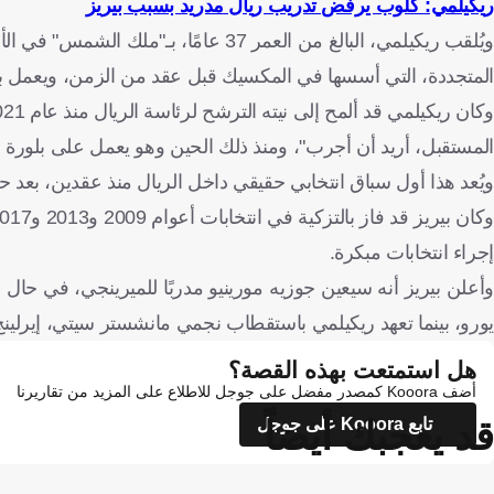
ريكيلمي: كلوب يرفض تدريب ريال مدريد بسبب بيريز
المتجددة، التي أسسها في المكسيك قبل عقد من الزمن، ويعمل بها حاليًا 15 ألف موظف، وتنشط ف
المستقبل، أريد أن أجرب"، ومنذ ذلك الحين وهو يعمل على بلورة
ويُعد هذا أول سباق انتخابي حقيقي داخل الريال منذ عقدين، بعد حقب
إجراء انتخابات مبكرة.
يورو، بينما تعهد ريكيلمي باستقطاب نجمي مانشستر سيتي، إيرلينج 
هل استمتعت بهذه القصة؟
أضف Kooora كمصدر مفضل على جوجل للاطلاع على المزيد من تقاريرنا
قد يعجبك أيضاً
تابع Kooora على جوجل