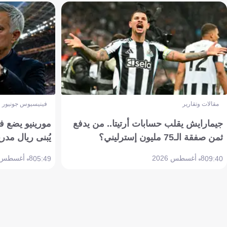
مقالات وتقارير
فينيسيوس جونيور
جيمارايش يقلب حسابات أرتيتا.. من يدفع
مورينيو يضع ف
ثمن صفقة الـ75 مليون إسترليني؟
يُبنى ريال مدري
8 أغسطس 2026
8 أغسطس 2026
05:49
09:40