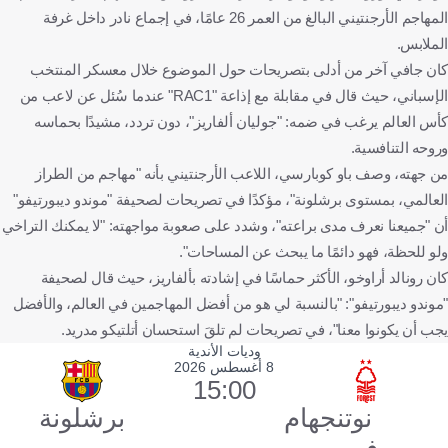
المهاجم الأرجنتيني البالغ من العمر 26 عامًا، في إجماع نادر داخل غرفة
الملابس.
كان جافي آخر من أدلى بتصريحات حول الموضوع خلال معسكر المنتخب
الإسباني، حيث قال في مقابلة مع إذاعة "RAC1" عندما سُئل عن لاعب من
كأس العالم يرغب في ضمه: "جوليان ألفاريز"، دون تردد، مشيدًا بحماسه
وروحه التنافسية.
من جهته، وصف باو كوبارسي، اللاعب الأرجنتيني بأنه "مهاجم من الطراز
العالمي، بمستوى برشلونة"، مؤكدًا في تصريحات لصحيفة "موندو ديبورتيفو"
أن "جميعنا نعرف مدى براعته"، وشدد على صعوبة مواجهته: "لا يمكنك التراخي
ولو للحظة، فهو دائمًا ما يبحث عن المساحات".
كان رونالد أراوخو، الأكثر حماسًا في إشادته بألفاريز، حيث قال لصحيفة
"موندو ديبورتيفو": "بالنسبة لي هو من أفضل المهاجمين في العالم، والأفضل
يجب أن يكونوا معنا"، في تصريحات لم تلقَ استحسان أتلتيكو مدريد.
وديات الأندية
8 أغسطس 2026
15:00
نوتنجهام
برشلونة