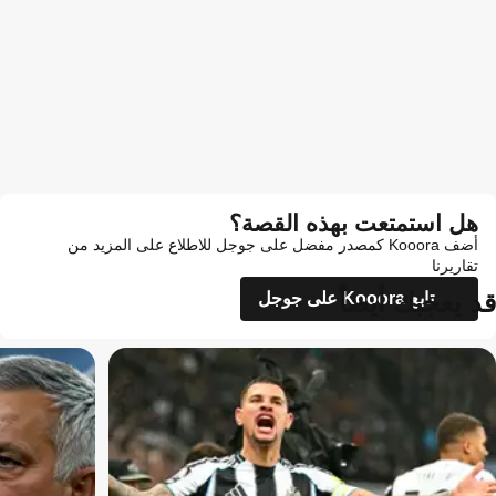
هل استمتعت بهذه القصة؟
أضف Kooora كمصدر مفضل على جوجل للاطلاع على المزيد من
تقاريرنا
قد يعجبك أيضاً
تابع Kooora على جوجل