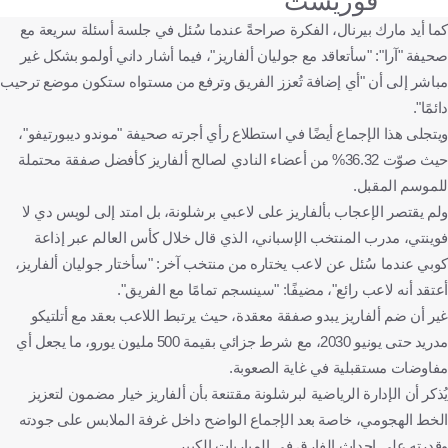
فوريست
كما أيد مارك بيرنال، الفكرة صراحةً عندما سُئل في جلسة أسئلة سريعة مع
صحيفة "آرا": "سأتعاقد مع جوليان ألفاريز"، فيما أشار داني أولمو بشكل غير
مباشر إلى أن "أي إضافة تُعزز الفريق وترفع من مستواه ستكون موضع ترحيب
دائمًا".
ويتجلى هذا الإجماع أيضًا في استطلاع رأي أجرته صحيفة "موندو ديبورتيفو"،
حيث صوّت 36.32% من أعضاء النادي لصالح ألفاريز كأفضل صفقة محتملة
للموسم المقبل.
ولم يقتصر الإعجاب بألفاريز على لاعبي برشلونة، بل امتد إلى لويس دي لا
فوينتي، مدرب المنتخب الإسباني، الذي قال خلال كأس العالم عبر إذاعة
كوبي عندما سُئل عن لاعب يختاره من منتخب آخر: "سأختار جوليان ألفاريز،
أعتقد أنه لاعب رائع"، مضيفًا: "سينسجم تمامًا مع الفريق".
غير أن ضم ألفاريز يبدو صفقة معقدة، حيث يرتبط اللاعب بعقد مع أتلتيكو
مدريد حتى يونيو 2030، مع شرط جزائي بقيمة 500 مليون يورو، ما يجعل أي
مفاوضات مستقبلية في غاية الصعوبة.
يُذكر أن الإدارة الرياضية لبرشلونة مقتنعة بأن ألفاريز خيار مضمون لتعزيز
الخط الهجومي، خاصة بعد الإجماع الواضح داخل غرفة الملابس على جودته
وقدرته على إحداث الفارق في المباريات الكبير.