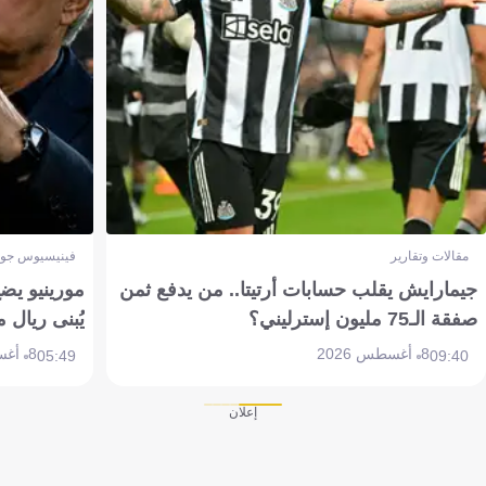
مقالات وتقارير
فينيسيوس جون
جيمارايش يقلب حسابات أرتيتا.. من يدفع ثمن
مورينيو يض
صفقة الـ75 مليون إسترليني؟
يُبنى ريال 
8 أغسطس 2026
8 أغسطس 2026
05:49
09:40
إعلان