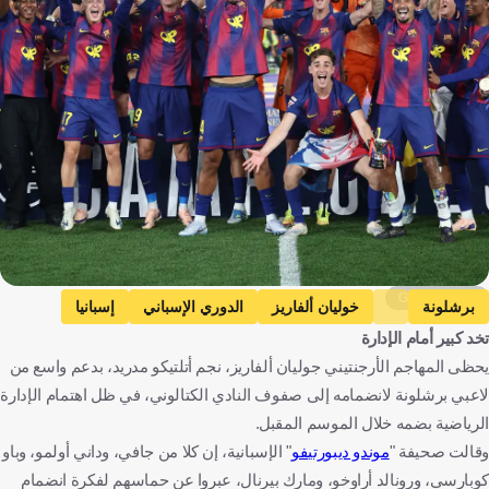
Getty Images
برشلونة
خوليان ألفاريز
الدوري الإسباني
إسبانيا
تخد كبير أمام الإدارة
الأرجنتين
كرة قدم
يحظى المهاجم الأرجنتيني جوليان ألفاريز، نجم أتلتيكو مدريد، بدعم واسع من
لاعبي برشلونة لانضمامه إلى صفوف النادي الكتالوني، في ظل اهتمام الإدارة
الرياضية بضمه خلال الموسم المقبل.
وقالت صحيفة "
موندو ديبورتيفو
" الإسبانية، إن كلا من جافي، وداني أولمو، وباو
كوبارسي، ورونالد أراوخو، ومارك بيرنال، عبروا عن حماسهم لفكرة انضمام